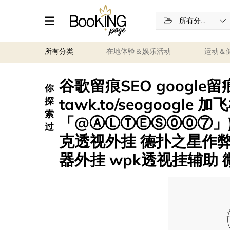
所有分类
所有分类
在地体验＆娱乐活动
运动＆
谷歌留痕SEO google
你
tawk.to/seogoogle 加
探
索
「@ⒶⓁⓉⒺⓈ⓪⓪⑦」)
过
克透视外挂 德扑之星作
器外挂 wpk透视挂辅助 微扑