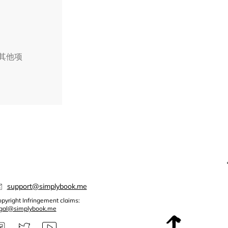
择其他项
support@simplybook.me
pyright Infringement claims:
egal@simplybook.me