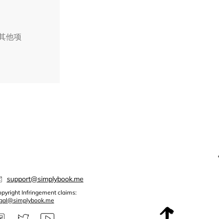
择其他项
support@simplybook.me
pyright Infringement claims:
egal@simplybook.me