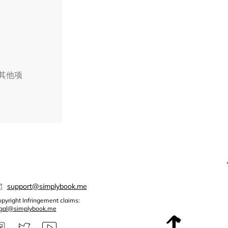
择其他项
support@simplybook.me
pyright Infringement claims:
egal@simplybook.me