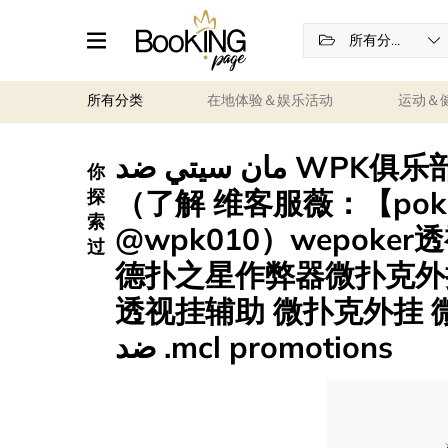
所有分类
所有分类
在地体验＆娱乐活动
运动＆
مان سيتي ضد WPK俱乐部 透视作弊挂辅助挂 作弊挂
你
（了解 维客服薇：【pok
探
索
@wpk010）wepok
过
德扑之星作弊器微扑克外挂
透视挂辅助 微扑克外挂 微扑克 俱
ضد .mcl promotions