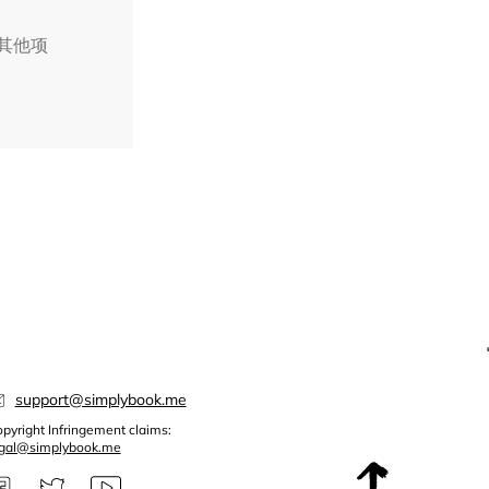
择其他项
support@simplybook.me
pyright Infringement claims:
egal@simplybook.me