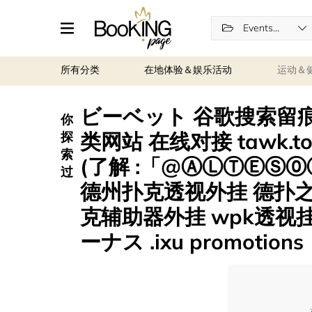
Events and entertainment
所有分类
在地体验＆娱乐活动
运动＆
ビーベット 谷歌搜索留痕 
你
类网站 在线对接 tawk.to
探
索
(了解 :「@ⒶⓁⓉⒺⓈ⓪
过
德州扑克透视外挂 德扑
克辅助器外挂 wpk透视
ーナス .ixu promotions