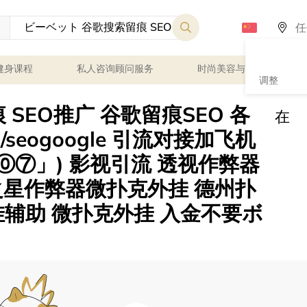
健身课程
私人咨询顾问服务
时尚美容与健康
调整
SEO推广 谷歌留痕SEO 各
在
/seogoogle 引流对接加飞机
⓪⑦」) 影视引流 透视作弊器
之星作弊器微扑克外挂 德州扑
挂辅助 微扑克外挂 入金不要ボ