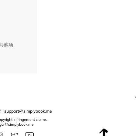
择其他项
support@simplybook.me
pyright Infringement claims:
egal@simplybook.me