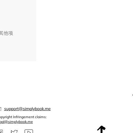
择其他项
support@simplybook.me
pyright Infringement claims:
egal@simplybook.me