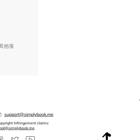
择其他项
support@simplybook.me
pyright Infringement claims:
egal@simplybook.me