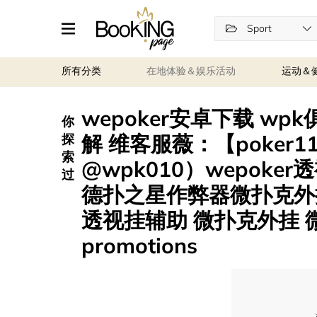
Sport
所有分类
在地体验＆娱乐活动
运动＆
wepoker安卓下载 w
你
解 维客服薇：【poker1
探
索
@wpk010）wepok
过
德扑之星作弊器微扑克外挂
透视挂辅助 微扑克外挂 微扑
promotions