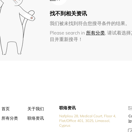
找不到相关资讯
我们被未找到符合您搜寻条件的结果。
Please search in
所有分类
, 请试着选
目并重新搜寻！
联络资讯
首页
关于我们
Nafpliou 28, Medical Court, Floor 4,
Co
所有分类
联络资讯
Flat/Office 401, 3025, Limassol,
l
Cyprus