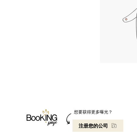
想要获得更多曝光？
注册您的公司