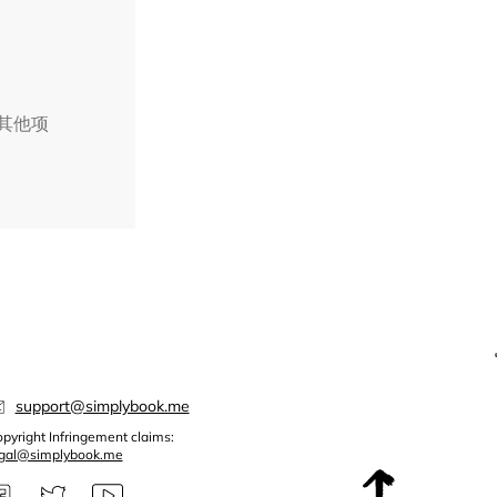
择其他项
support@simplybook.me
pyright Infringement claims:
egal@simplybook.me