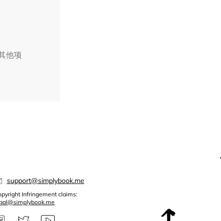
择其他项
support@simplybook.me
pyright Infringement claims:
egal@simplybook.me