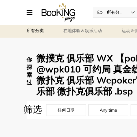
所有分类
所有分类
在地体验＆娱乐活动
运动＆
微撲克 俱乐部 WX 【po
你
@wpk010 可约局 真
探
索
微扑克 俱乐部 Wepoke
过
乐部 微扑克俱乐部 .bsp
筛选
任何日期
Any time