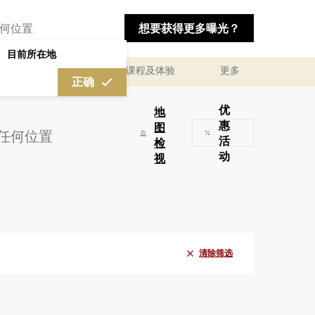
想要获得更多曝光？
目前所在地
私人咨询顾问服务
课程及体验
更多
正确
优
地
惠
图
活
检
动
视
清除筛选