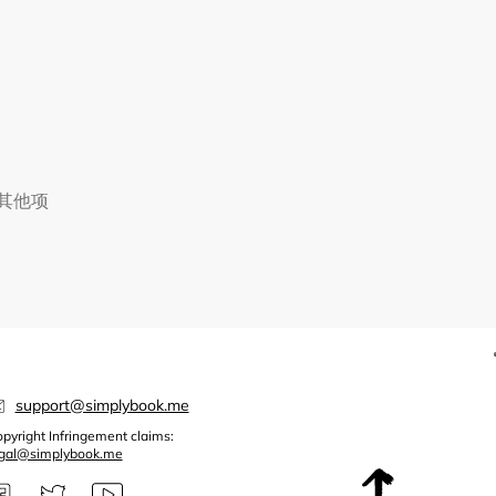
择其他项
support@simplybook.me
pyright Infringement claims:
egal@simplybook.me