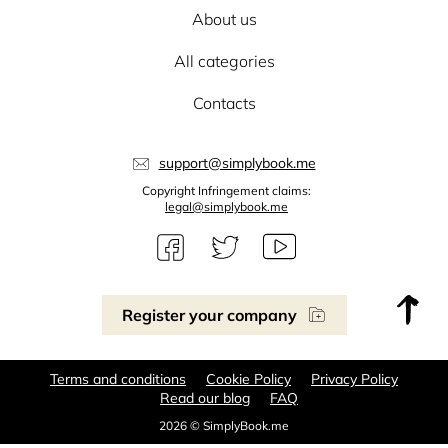
About us
All categories
Contacts
support@simplybook.me
Copyright Infringement claims:
legal@simplybook.me
Register your company
Terms and conditions
Cookie Policy
Privacy Policy
Read our blog
FAQ
2026 © SimplyBook.me