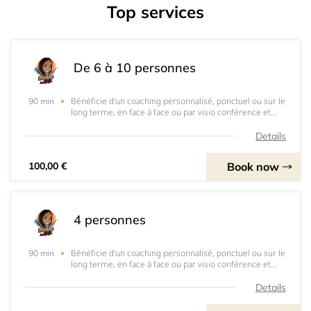
Top services
De 6 à 10 personnes
Bénéficie d’un coaching personnalisé, ponctuel ou sur le
90 min
long terme, en face à face ou par visio conférence et
accessible partout en France, dans les DOM-TOM et à
l’international.Mon but ? T’aider à mieux comprendre tes
Details
produits capillaire et surtout
Book now
100,00 €
4 personnes
Bénéficie d’un coaching personnalisé, ponctuel ou sur le
90 min
long terme, en face à face ou par visio conférence et
accessible partout en France, dans les DOM-TOM et à
l’international.Mon but ? T’aider à mieux comprendre tes
Details
produits capillaire et surtout