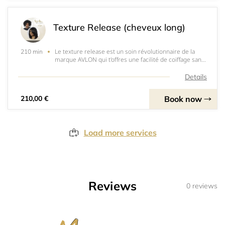
Texture Release (cheveux long)
Le texture release est un soin révolutionnaire de la
210 min
marque AVLON qui t'offres une facilité de coiffage sans
dénaturer la texture naturelle de tes cheveux. C'est un
système de lissage thermo-actif ( activé par la
Details
chaleur)&nbsp; à base d’acides aminés
Book now
210,00 €
Load more services
Reviews
0 reviews