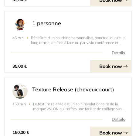
1 personne
Bénéficie d’un coaching personnalisé, ponctuel ou sur le
45 min
long terme, en face à face ou par visio conférence et
accessible partout en France, dans les DOM-TOM et à
l’international.Mon but ? T’aider à mieux comprendre tes
Details
produits capillaire et surtout
Book now
35,00 €
Texture Release (cheveux court)
Le texture release est un soin révolutionnaire de la
150 min
marque AVLON qui t'offres une facilité de coiffage sans
dénaturer la texture naturelle de tes cheveux. C'est un
système de lissage thermo-actif ( activé par la
Details
chaleur)&nbsp; à base d’acides aminés
Book now
150,00 €