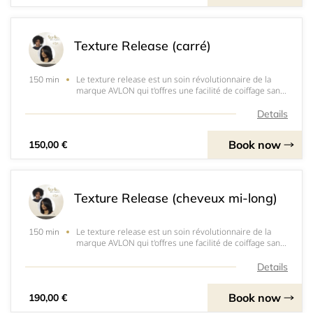
Texture Release (carré)
Le texture release est un soin révolutionnaire de la
150 min
marque AVLON qui t'offres une facilité de coiffage sans
dénaturer la texture naturelle de tes cheveux. C'est un
système de lissage thermo-actif ( activé par la
Details
chaleur)&nbsp; à base d’acides aminés
Book now
150,00 €
Texture Release (cheveux mi-long)
Le texture release est un soin révolutionnaire de la
150 min
marque AVLON qui t'offres une facilité de coiffage sans
dénaturer la texture naturelle de tes cheveux. C'est un
système de lissage thermo-actif ( activé par la
Details
chaleur)&nbsp; à base d’acides aminés
Book now
190,00 €