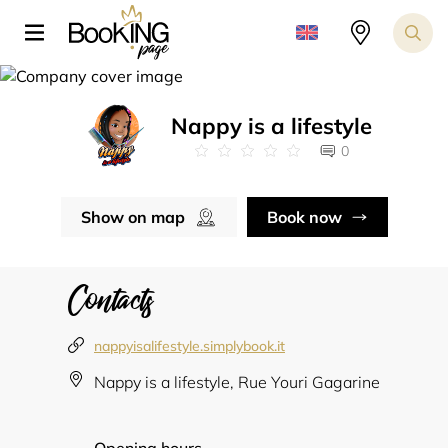
Nappy is a lifestyle
0
Show on map
Book now
Contacts
nappyisalifestyle.simplybook.it
Nappy is a lifestyle, Rue Youri Gagarine