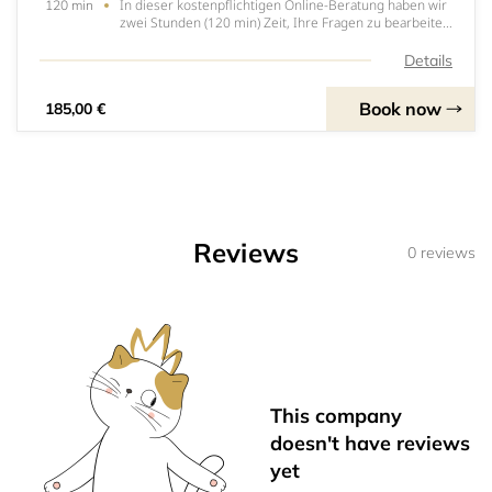
In dieser kostenpflichtigen Online-Beratung haben wir
120 min
zwei Stunden (120 min) Zeit, Ihre Fragen zu bearbeiten
– rund um Webdesign, Webseiten-Aufbau, Inhalte,
Struktur, Marketing oder Social-Media-Strategie.
Details
Technische Fragen kann ich nur bedingt abdec
Book now
185,00 €
Reviews
0 reviews
This company
doesn't have reviews
yet