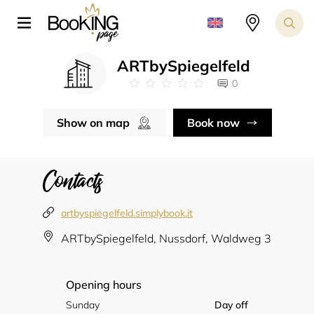
ARTbySpiegelfeld
0
Show on map
Book now
Contacts
artbyspiegelfeld.simplybook.it
ARTbySpiegelfeld, Nussdorf, Waldweg 3
Opening hours
Sunday
Day off