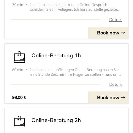
In einem kostenlosen, kurzen Online-Gespräch
30 min
schildern Sie Ihr Anliegen. Ich höre zu, stelle gezielte
Fragen und prüfe ehrlich, ob und in welchem Umfang
ich Sie unterstützen kann. Sie erhalten eine klare
Details
Ersteinschätzung, mögliche Ansatzpunkte und nä
Book now
Online-Beratung 1h
In dieser kostenpflichtigen Online-Beratung haben Sie
60 min
eine Stunde Zeit, mir Ihre Fragen zu stellen – rund um
Webdesign, Webseiten-Aufbau, Inhalte, Struktur,
Marketing oder Social-Media-Strategie. Technische
Details
Fragen kann ich nur bedingt abdecken, aber
Book now
98,00 €
Online-Beratung 2h