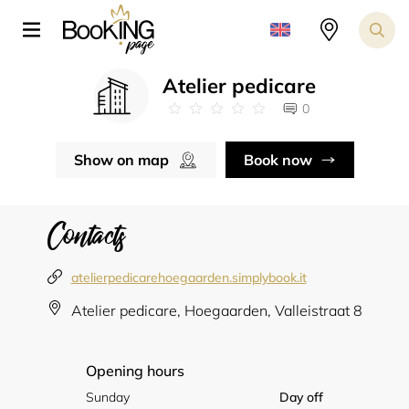
Atelier pedicare
0
Show on map
Book now
Contacts
atelierpedicarehoegaarden.simplybook.it
Atelier pedicare, Hoegaarden, Valleistraat 8
Opening hours
Sunday
Day off