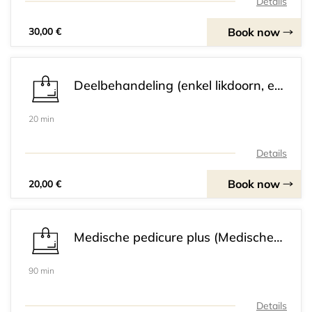
Details
Book now
30,00 €
Deelbehandeling (enkel likdoorn, enkel ingegroeide nagel,..
20 min
Details
Book now
20,00 €
Medische pedicure plus (Medische pedicure met zeer veel klachten waarbij we een half uur extra tijd nodig hebben.
90 min
Details