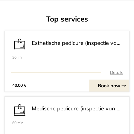
Top services
Esthetische pedicure (inspectie van de voeten, desinfectie voeten, nagels knippen, nagels en nagelriemen verzorgen, lichte eelt verwijderen, voetcrème aanbrengen.)
30 min
Details
Book now
40,00 €
Medische pedicure (inspectie van de voeten, desinfectie van de voetMedische pedicure (esthetische + veel eelt verwijderen, likdoorns verwijderen, behandeling schimmelnagel, behandeling verdikte nagel of trauma nagel, voetcrème aanbrengen.)
60 min