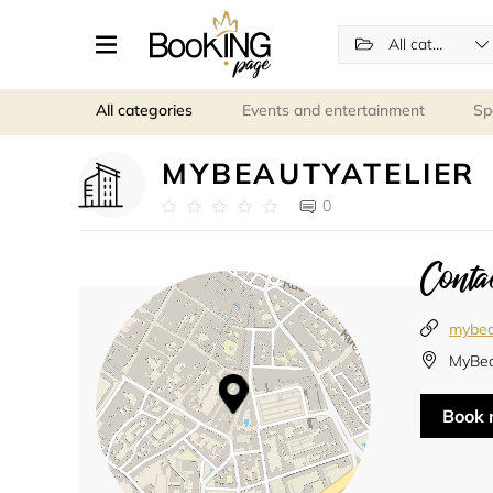
All categories
All categories
Events and entertainment
Sp
MYBEAUTYATELIER
0
Contac
mybeau
MyBeau
Book