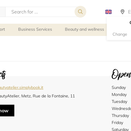
ort
Business Services
Beauty and wellness
Person
Change
ts
Openi
tyatelier.simplybook.it
Sunday
Monday
tyAtelier, Metz, Rue de la Fontaine, 11
Tuesday
Wednesd
 now
Thursday
Friday
Saturday