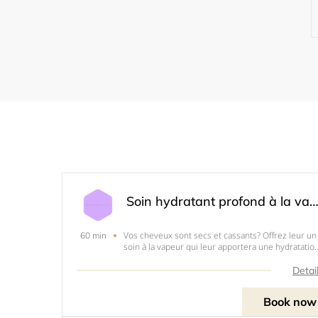
Soin hydratant profond à la vapeur (st
Vos cheveux sont secs et cassants? Offrez leur un
60 min
soin à la vapeur qui leur apportera une hydratatio
profonde.&nbsp;Tous les produits que nous
utilisons sont à base d'ingrédients naturels, sans
Detai
sulfate, sans paraben, sans huiles minérales et
sans pé
Book now