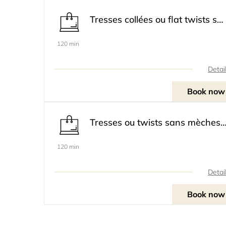
Tresses collées ou flat twists sans mèches - Adultes - 25€
120 min
Detai
Book now
Tresses ou twists sans mèches - Enfant
120 min
Detai
Book now