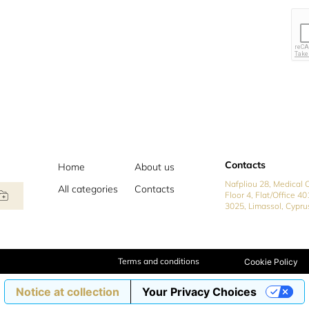
Contacts
Home
About us
Nafpliou 28, Medical C
All categories
Contacts
Floor 4, Flat/Office 40
3025, Limassol, Cypru
Terms and conditions
Cookie Policy
Notice at collection
Your Privacy Choices