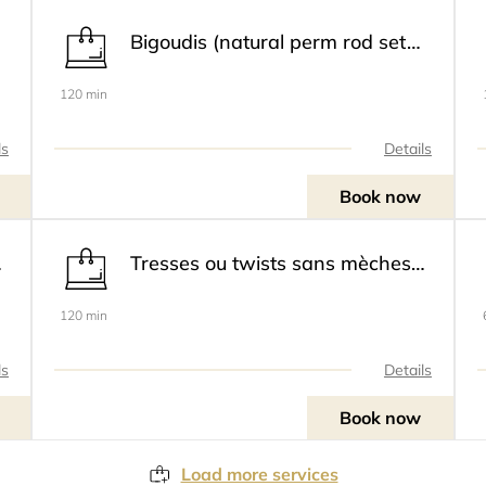
Bigoudis (natural perm rod set) /mise en pli au naturel - 30€
120 min
ls
Details
Book now
s - 15€
Tresses ou twists sans mèches - Adultes - 25€
120 min
ls
Details
Book now
Load more services