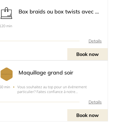
Box braids ou box twists avec mèches - 40€
120 min
Details
Book now
Maquillage grand soir
Vous souhaitez au top pour un évènement
60 min
particulier? Faites confiance à notre
maquilleuse&nbsp; professionnelle qui saura vous
sublimer tout en vous conseillant pour ce jour
Details
exceptionnel.&nbsp;
Book now