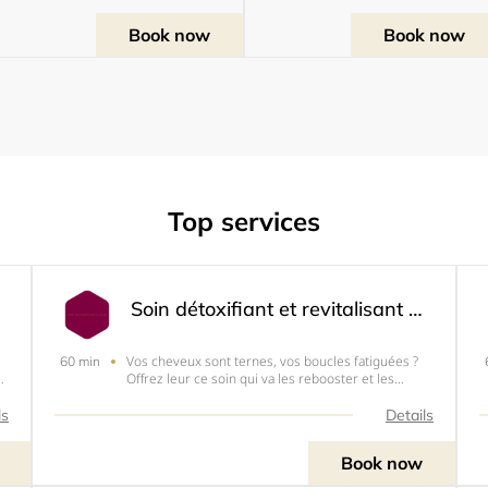
Book now
Book now
Top services
eam)
Soin détoxifiant et revitalisant à la vapeur (steam)
Vos cheveux sont ternes, vos boucles fatiguées ?
60 min
n
Offrez leur ce soin qui va les rebooster et les
illuminer!Tous les produits que nous utilisons sont
à base d'ingrédients naturels, sans sulfate, sans
ls
Details
parabène, sans huiles minérales et sans
pétrole.&nb
Book now