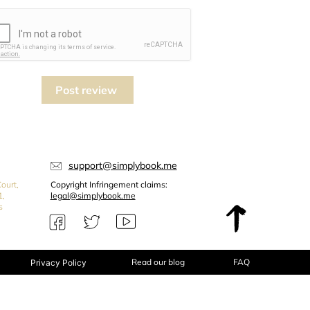
Post review
support@simplybook.me
ourt,
Copyright Infringement claims:
1,
legal@simplybook.me
s
Read our blog
FAQ
Privacy Policy