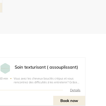
Soin texturisant ( assouplissant)
Vous avez les cheveux bouclés crépus et vous
60 min
rencontrez des difficultés à les entretenir? Grâce
au soin texturisant vos boucles seront légèrement
détendues pour plus de définition, votre chevelure
Details
assouplie et facile à coiffer.Tous les produits que n
Book now