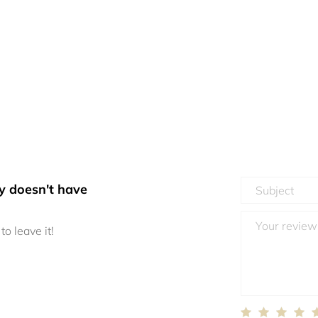
y doesn't have
to leave it!