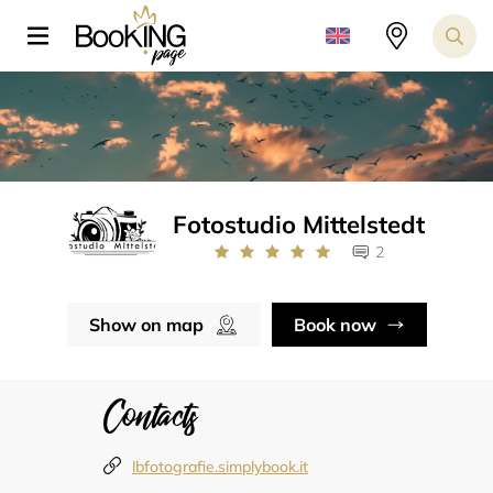
Fotostudio Mittelstedt
2
Show on map
Book now
Contacts
lbfotografie.simplybook.it