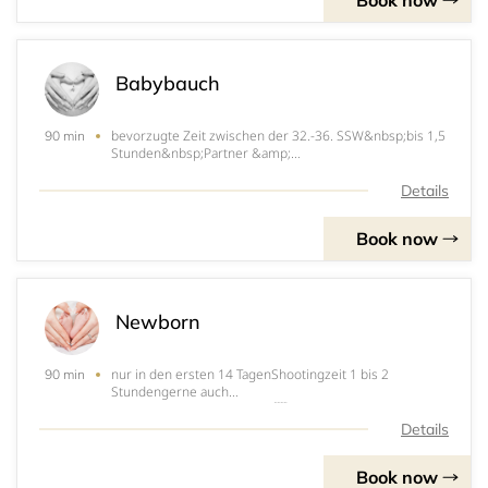
Book now
Babybauch
bevorzugte Zeit zwischen der 32.-36. SSW&nbsp;bis 1,5
90 min
Stunden&nbsp;Partner &amp;
GeschwisterkinderOutfitwechselOutdoor oder Home-
Shooting15 Lieblingsfotos als digitale Dateien, inklusive
Details
professioneller RetuscheZugang zu einer Online-Galerie
für 14 T
Book now
Newborn
nur in den ersten 14 TagenShootingzeit 1 bis 2
90 min
Stundengerne auch
FamilienfotosOutfitwechselOutdoor oder Home-
Shooting15 Lieblingsfotos als digitale Dateien, inklusive
Details
professioneller RetuscheZugang zu einer Online-Galerie
für 14 TageFotobestellungen
Book now