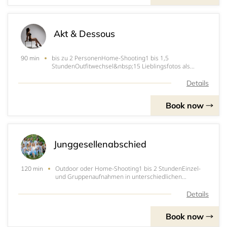
Akt & Dessous
bis zu 2 PersonenHome-Shooting1 bis 1,5
90 min
StundenOutfitwechsel&nbsp;15 Lieblingsfotos als
digitale Dateien, inklusive professioneller
RetuscheZugang zu einer Online-Galerie für 14
Details
TageFotobestellungen in verschiedenen Farbvarianten
möglichShooting inkl
Book now
Junggesellenabschied
Outdoor oder Home-Shooting1 bis 2 StundenEinzel-
120 min
und Gruppenaufnahmen in unterschiedlichen
Positionenalle Bilder ein paar Tage später per
DownloadlinkShootingpreis pro Person:bis&nbsp;
Details
&nbsp;5 Personen&nbsp; &nbsp; &nbsp; &nbsp; €
39bis 10 Personen&n
Book now