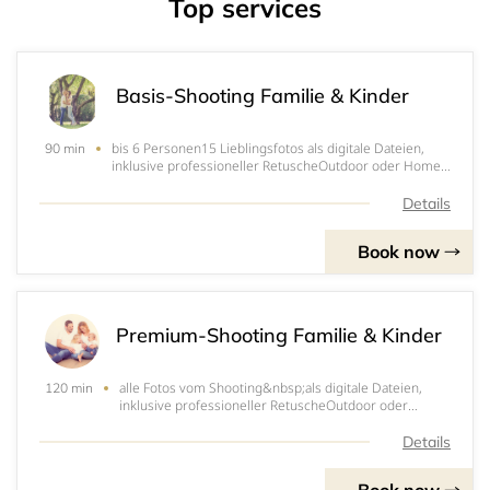
Top services
Basis-Shooting Familie & Kinder
bis 6 Personen15 Lieblingsfotos als digitale Dateien,
90 min
inklusive professioneller RetuscheOutdoor oder Home-
Shooting1 bis 1,5 StundenOutfitwechsel&nbsp;Zugang
zu einer Online-Galerie für 14 TageFotobestellungen in
Details
verschiedenen Farbvarianten möglichjed
Book now
Premium-Shooting Familie & Kinder
alle Fotos vom Shooting&nbsp;als digitale Dateien,
120 min
inklusive professioneller RetuscheOutdoor oder
Home-Shooting1 bis 2
StundenOutfitwechselEinzelaufnahmen &amp;
Details
Gruppenaufnahmenin Farbe und anderen
FarbvariantenShootingpreis inkl. aller Fotos 599 €