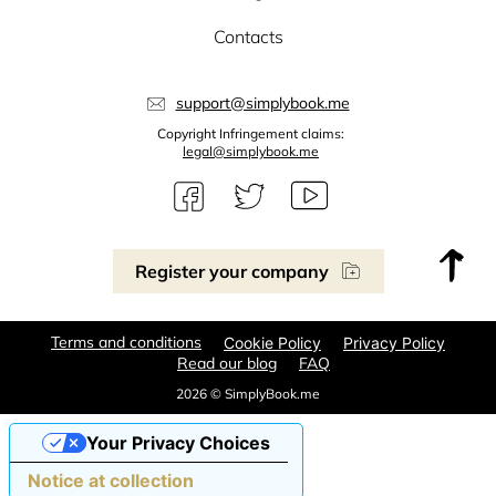
Contacts
support@simplybook.me
Copyright Infringement claims:
legal@simplybook.me
Register your company
Terms and conditions
Cookie Policy
Privacy Policy
Read our blog
FAQ
2026 © SimplyBook.me
Your Privacy Choices
Notice at collection