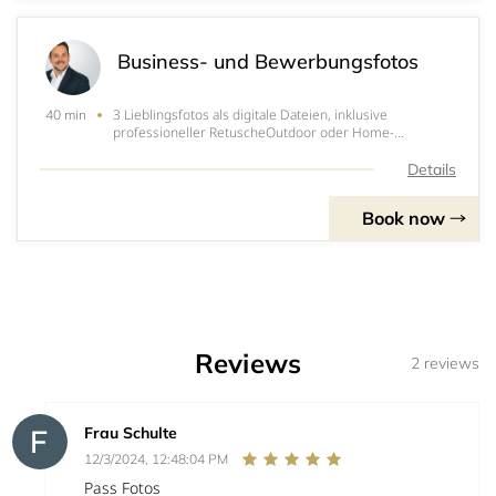
Business- und Bewerbungsfotos
3 Lieblingsfotos als digitale Dateien, inklusive
40 min
professioneller RetuscheOutdoor oder Home-
Shooting20 bis 40 MinutenOutfitwechsel&nbsp;Zugang
zu einer Online-Galerie für 14 TageFotobestellungen in
Details
verschiedenen Farbvarianten möglichShootingpreis inkl
Book now
Reviews
2 reviews
Frau Schulte
12/3/2024, 12:48:04 PM
Pass Fotos