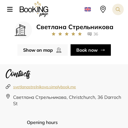
Светлана Стрельникова
36
Show on map
Book now
Contacts
svetlanastrelnikova.simplybook.me
Светлана Стрельникова, Christchurch, 36 Darroch
St
Opening hours