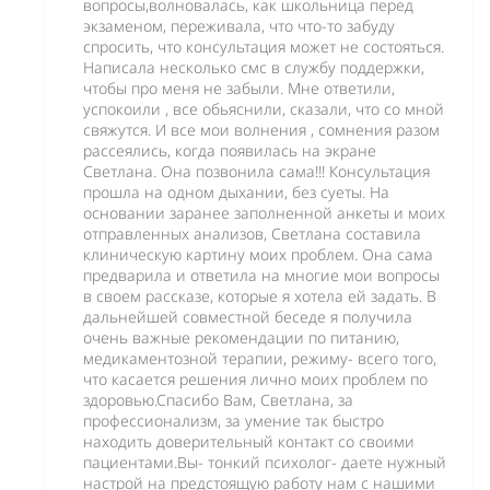
вопросы,волновалась, как школьница перед
экзаменом, переживала, что что-то забуду
спросить, что консультация может не состояться.
Написала несколько смс в службу поддержки,
чтобы про меня не забыли. Мне ответили,
успокоили , все обьяснили, сказали, что со мной
свяжутся. И все мои волнения , сомнения разом
рассеялись, когда появилась на экране
Светлана. Она позвонила сама!!! Консультация
прошла на одном дыхании, без суеты. На
основании заранее заполненной анкеты и моих
отправленных анализов, Светлана составила
клиническую картину моих проблем. Она сама
предварила и ответила на многие мои вопросы
в своем рассказе, которые я хотела ей задать. В
дальнейшей совместной беседе я получила
очень важные рекомендации по питанию,
медикаментозной терапии, режиму- всего того,
что касается решения лично моих проблем по
здоровью.Спасибо Вам, Светлана, за
профессионализм, за умение так быстро
находить доверительный контакт со своими
пациентами.Вы- тонкий психолог- даете нужный
настрой на предстоящую работу нам с нашими