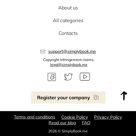
About us
All categories
Contacts
support@simplybook.me
Copyright Infringement claims:
legal@simplybook.me
Register your company
Terms and conditions
Cookie Policy
Privacy Policy
Read our blog
FAQ
2026 © SimplyBook.me