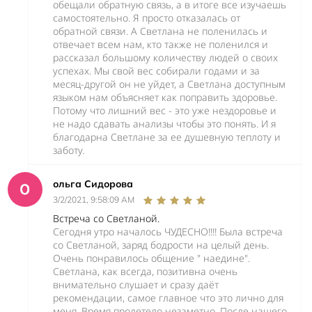
обещали обратную связь, а в итоге все изучаешь
самостоятельно. Я просто отказалась от
обратной связи. А Светлана не поленилась и
отвечает всем нам, кто также не поленился и
рассказал большому количеству людей о своих
успехах. Мы свой вес собирали годами и за
месяц-другой он не уйдет, а Светлана доступным
языком нам объясняет как поправить здоровье.
Потому что лишний вес - это уже нездоровье и
не надо сдавать анализы чтобы это понять. И я
благодарна Светлане за ее душевную теплоту и
заботу.
ольга Сидорова
3/2/2021, 9:58:09 AM
Встреча со Светланой.
Сегодня утро началось ЧУДЕСНО!!!! Была встреча
со Светланой, заряд бодрости на целый день.
Очень понравилось общение " наедине".
Светлана, как всегда, позитивна очень
внимательно слушает и сразу даёт
рекомендации, самое главное что это лично для
меня. Время пролетело незаметно. После нашего