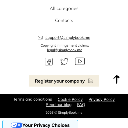
All categories
Contacts
support@simplybook.me
Copyright Infringement claims:
legal@simplybook.me
Register your company
Terms and conditions
Cookie Policy
Privacy Policy
Read our blog
FAQ
2026 © SimplyBook.me
Your Privacy Choices