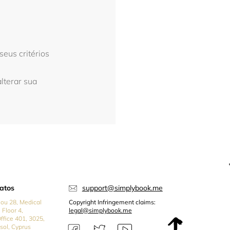
eus critérios
alterar sua
atos
support@simplybook.me
iou 28, Medical
Copyright Infringement claims:
 Floor 4,
legal@simplybook.me
Office 401, 3025,
sol, Cyprus