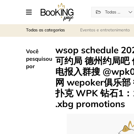
Todas as categorias
Todas as categorias
Eventos e entretenimento
wsop schedule 
Você
可约局 德州约局吧 俱
pesquisou
por
电报入群搜 @wpk0
网 wepoker俱
扑克 WPK 钻石1：10 
.xbg promotions