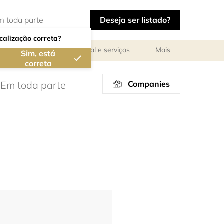
Deseja ser listado?
calização correta?
ar
Reuniões de pessoal e serviços
Mais
Sim, está
correta
Companies