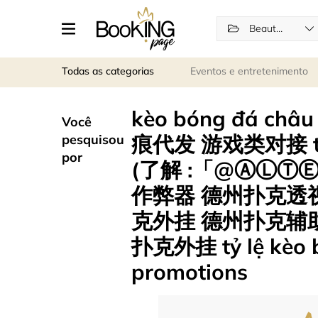
Beauty and wellness
Todas as categorias
Eventos e entretenimento
kèo bóng đá ch
Você
痕代发 游戏类对接 taw
pesquisou
por
(了解 :「@ⒶⓁⓉ
作弊器 德州扑克透
克外挂 德州扑克辅助
扑克外挂 tỷ lệ kèo b
promotions