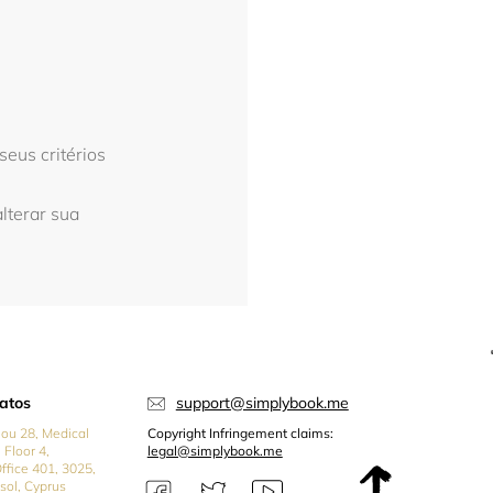
eus critérios
alterar sua
atos
support@simplybook.me
iou 28, Medical
Copyright Infringement claims:
 Floor 4,
legal@simplybook.me
Office 401, 3025,
sol, Cyprus