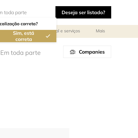
Deseja ser listado?
calização correta?
ar
Reuniões de pessoal e serviços
Mais
Sim, está
correta
Companies