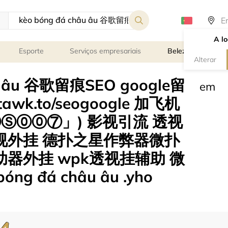
A lo
Esporte
Serviços empresariais
Beleza e bem-est
Alterar
âu âu 谷歌留痕SEO google留
em
k.to/seogoogle 加飞机
ⒺⓈ⓪⓪⑦」) 影视引流 透视
视外挂 德扑之星作弊器微扑
器外挂 wpk透视挂辅助 微
óng đá châu âu .yho