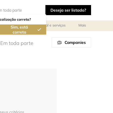
Deseja ser listado?
calização correta?
ar
Reuniões de pessoal e serviços
Mais
Sim, está
correta
Companies
eus critérios