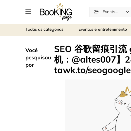
Events and entertainment
Todas as categorias
Eventos e entretenimento
SEO 谷歌留痕引流 
Você
机：@altes007
pesquisou
por
tawk.to/seogoogle