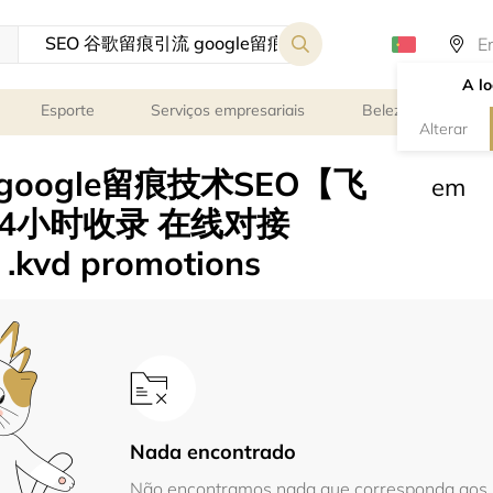
A lo
Esporte
Serviços empresariais
Beleza e bem-est
Alterar
google留痕技术SEO【飞
em
】24小时收录 在线对接
 .kvd promotions
Nada encontrado
Não encontramos nada que corresponda aos s