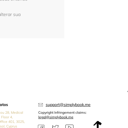
alterar sua
atos
support@simplybook.me
iou 28, Medical
Copyright Infringement claims:
 Floor 4,
legal@simplybook.me
Office 401, 3025,
sol, Cyprus