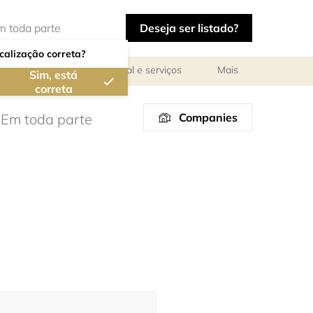
Deseja ser listado?
calização correta?
ar
Reuniões de pessoal e serviços
Mais
Sim, está
correta
Companies