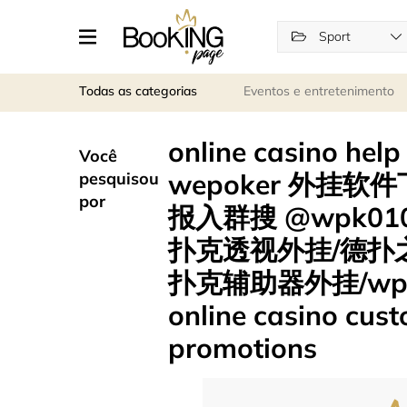
Sport
Todas as categorias
Eventos e entretenimento
online casino he
Você
wepoker 外挂软件下
pesquisou
por
报入群搜 @wpk01
扑克透视外挂/德扑
扑克辅助器外挂/w
online casino cus
promotions