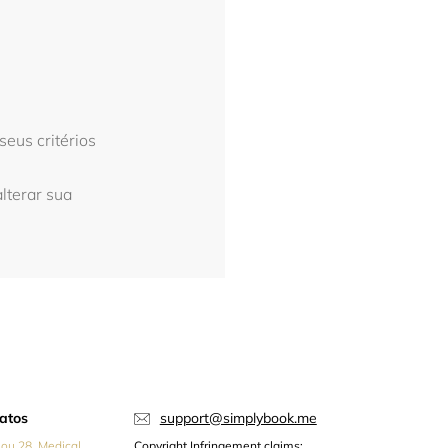
eus critérios
alterar sua
atos
support@simplybook.me
iou 28, Medical
Copyright Infringement claims: