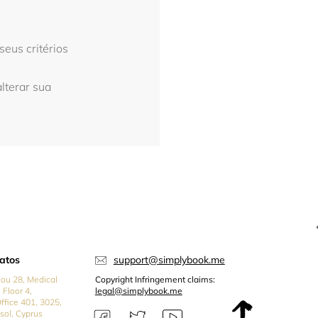
eus critérios
alterar sua
atos
support@simplybook.me
iou 28, Medical
Copyright Infringement claims:
 Floor 4,
legal@simplybook.me
Office 401, 3025,
sol, Cyprus