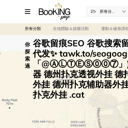
所有分類
所有分類
在地體驗＆娛樂活動
運動＆健身課
谷歌留痕SEO 谷歌搜索留
你
代发✨ tawk.to/seogoo
探
索
「@ⒶⓁⓉⒺⓈ⓪⓪⑦」)
過
器 德州扑克透视外挂 
外挂 德州扑克辅助器外挂
扑克外挂 .cat
篩選
任何日期
Any time