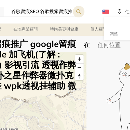
程
在地專業顧問
時尚美容與健康
個人顧問
課程
調整
痕推广 google留痕
在
gle 加飞机(了解 :
 影视引流 透视作弊
德扑之星作弊器微扑克
 wpk透视挂辅助 微
Any price