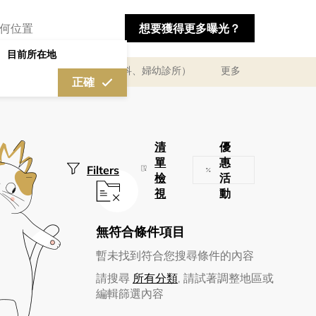
想要獲得更多曝光？
目前所在地
及體驗
醫療診所（婦產科、婦幼診所）
更多
正確
清
優
單
惠
Filters
檢
活
視
動
無符合條件項目
暫未找到符合您搜尋條件的內容
清除篩選
請搜尋
所有分類
, 請試著調整地區或
編輯篩選內容