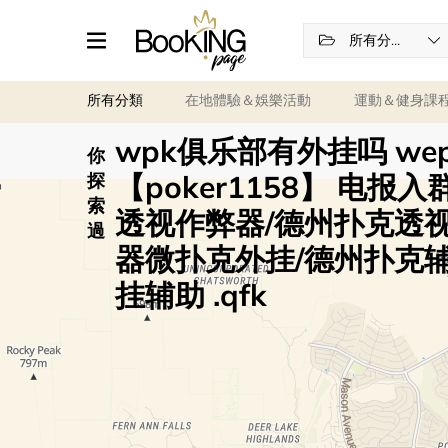
所有分類
所有分類
在地體驗＆娛樂活動
運動＆健身課
wpk俱乐部有外挂吗 wep
你
【poker1158】 电报入
探
索
透视作弊器/德州扑克透
過
器微扑克外挂/德州扑克辅
挂辅助 .qfk
篩選
任何日期
Any time