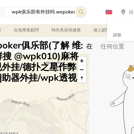
程
在地專業顧問
時尚美容與健康
個人顧問
課程
調整
oker俱乐部(了解 维:
在
群搜 @wpk010)麻将
视外挂/德扑之星作弊
助器外挂/wpk透视
Any price
Notice at collection
Your Privacy Choices