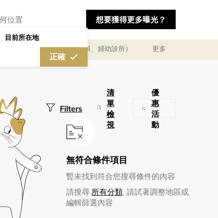
想要獲得更多曝光？
目前所在地
及體驗
醫療診所（婦產科、婦幼診所）
更多
正確
清
優
單
惠
Filters
檢
活
視
動
無符合條件項目
清除篩選
暫未找到符合您搜尋條件的內容
請搜尋
所有分類
, 請試著調整地區或
編輯篩選內容