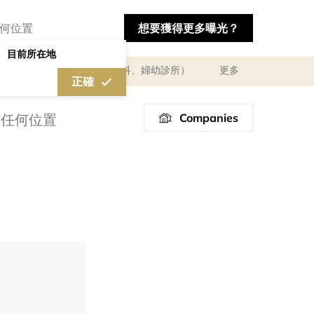
想要獲得更多曝光？
目前所在地
及體驗
醫療診所（婦產科、婦幼診所）
更多
正確
Companies