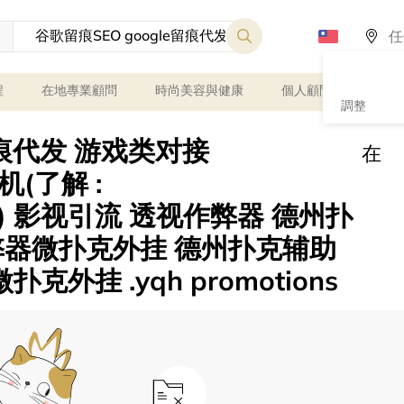
程
在地專業顧問
時尚美容與健康
個人顧問
課程
調整
留痕代发 游戏类对接
在
飞机(了解 :
 影视引流 透视作弊器 德州扑
弊器微扑克外挂 德州扑克辅助
克外挂 .yqh promotions