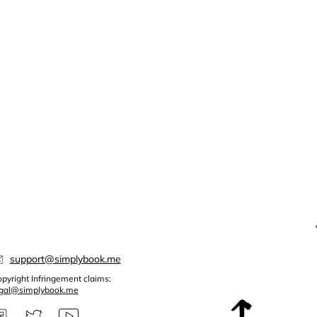
support@simplybook.me
pyright Infringement claims:
egal@simplybook.me