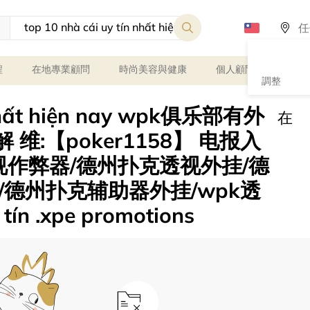
程
在地專業顧問
時尚美容與健康
個人顧問
課程
調整
n nhất hiện nay wpk俱乐部有外
在
解 维:【poker1158】 电报入
透视作弊器/德州扑克透视外挂/德
德州扑克辅助器外挂/wpk透
ín .xpe promotions