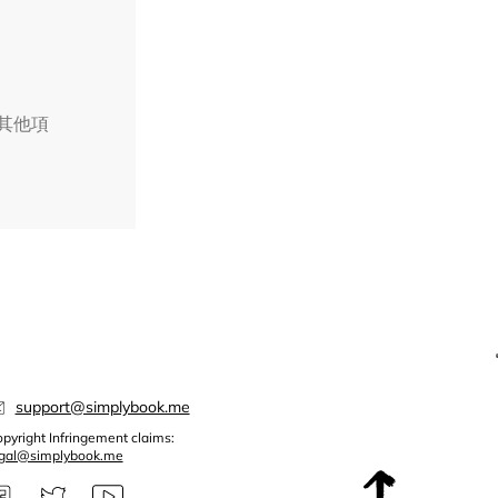
擇其他項
support@simplybook.me
pyright Infringement claims:
egal@simplybook.me