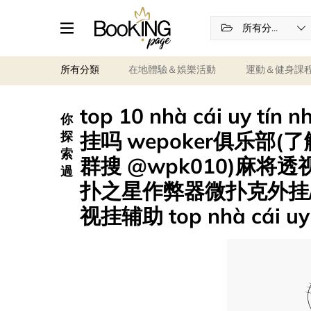
所有分類
所有分類
在地體驗＆娛樂活動
運動＆健身課
top 10 nhà cái uy tí
你
挂吗 wepoker俱乐部(了
探
索
群搜 @wpk010)麻将
過
扑之星作弊器微扑克外挂/
视挂辅助 top nhà cái uy t