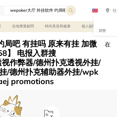
程
在地專業顧問
時尚美容與健康
個人顧問
課程
調整
 约局吧 有挂吗 原来有挂 加微
在
158】 电报入群搜
er透视作弊器/德州扑克透视外挂/
/德州扑克辅助器外挂/wpk
 promotions