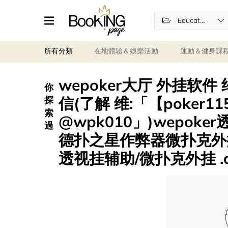
Education
所有分類
在地體驗＆娛樂活動
運動＆健身課
wepoker大厅 外挂软件
你
信(了解 维:「【poker1
探
索
@wpk010」)wepok
過
德扑之星作弊器微扑克外挂
透视挂辅助/微扑克外挂 .aej