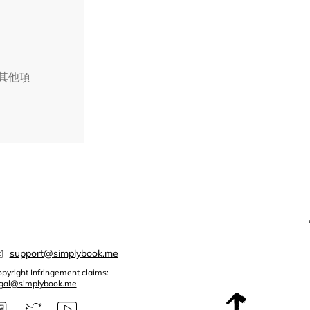
擇其他項
support@simplybook.me
pyright Infringement claims:
egal@simplybook.me