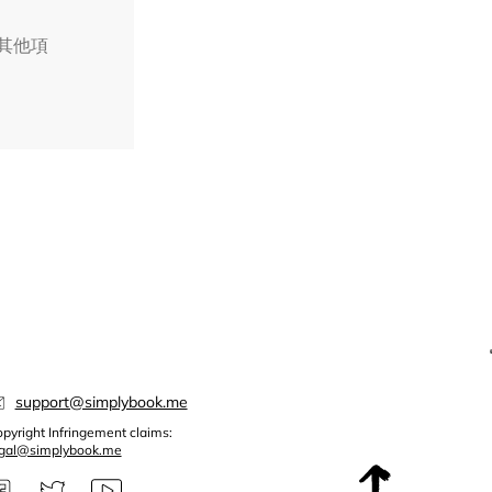
擇其他項
support@simplybook.me
pyright Infringement claims:
egal@simplybook.me