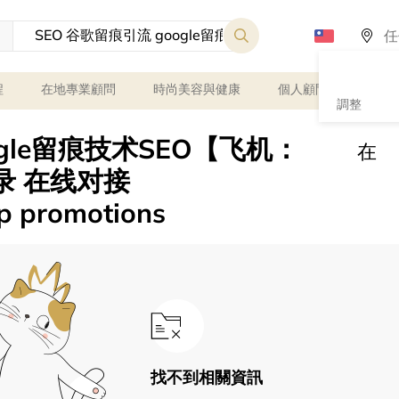
程
在地專業顧問
時尚美容與健康
個人顧問
課程
調整
ogle留痕技术SEO【飞机：
在
收录 在线对接
gp promotions
找不到相關資訊