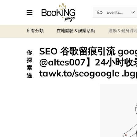
Events and entertainment
所有分類
在地體驗＆娛樂活動
運動＆健身課
SEO 谷歌留痕引流 go
你
@altes007】24小时
探
索
tawk.to/seogoogle .b
過