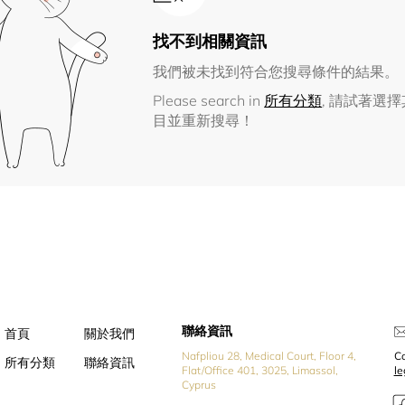
找不到相關資訊
我們被未找到符合您搜尋條件的結果。
Please search in
所有分類
, 請試著選
目並重新搜尋！
聯絡資訊
首頁
關於我們
Nafpliou 28, Medical Court, Floor 4,
Co
所有分類
聯絡資訊
Flat/Office 401, 3025, Limassol,
l
Cyprus