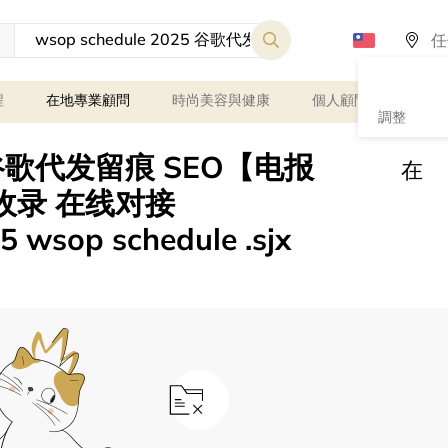
程
在地專業顧問
時尚美容與健康
個人顧問
課程
調整
25 谷歌代发留痕 SEO【电报
在
留痕收录 在线对接
5 wsop schedule .sjx