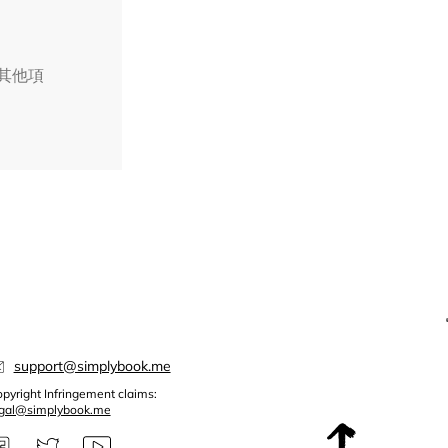
擇其他項
support@simplybook.me
pyright Infringement claims:
egal@simplybook.me