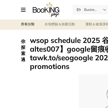
Business Services
所有分類
在地體驗＆娛樂活動
運動＆健身課
wsop schedule 20
你
altes007】google
探
索
tawk.to/seogoogle 202
過
promotions