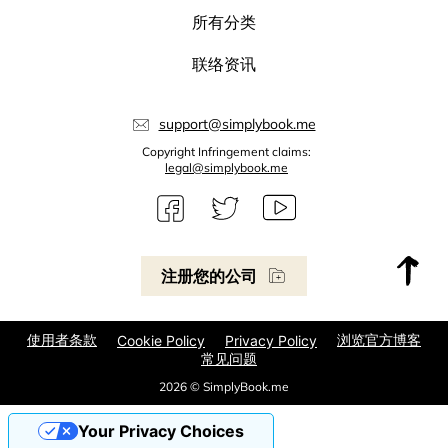
所有分类
联络资讯
support@simplybook.me
Copyright Infringement claims:
legal@simplybook.me
注册您的公司
使用者条款
浏览官方博客
Cookie Policy
Privacy Policy
常见问题
2026 © SimplyBook.me
Your Privacy Choices