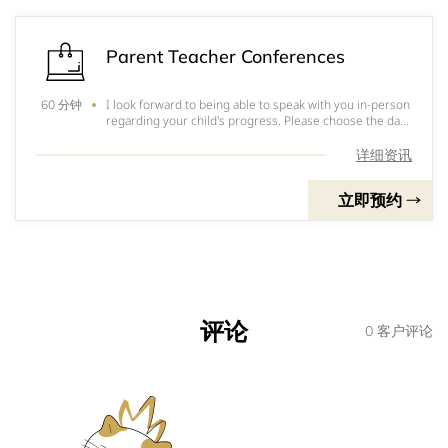
Parent Teacher Conferences
I look forward to being able to speak with you in-person
60 分钟
regarding your child's progress. Please choose the day
and time that is most convenient for you.
详细资讯
立即预约
评论
0 客户评论