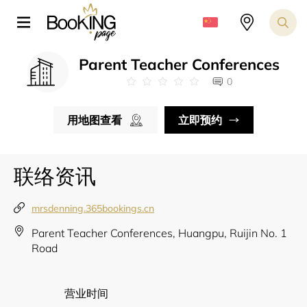
Parent Teacher Conferences
0
用地图查看
立即预约
联络资讯
mrsdenning.365bookings.cn
Parent Teacher Conferences, Huangpu, Ruijin No. 1
Road
营业时间