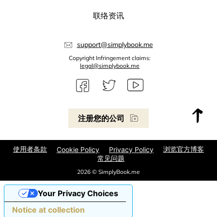
联络资讯
support@simplybook.me
Copyright Infringement claims:
legal@simplybook.me
注册您的公司
使用者条款
浏览官方博客
Cookie Policy
Privacy Policy
常见问题
2026 © SimplyBook.me
Your Privacy Choices
Notice at collection