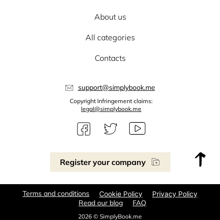
About us
All categories
Contacts
support@simplybook.me
Copyright Infringement claims:
legal@simplybook.me
Register your company
Terms and conditions
Cookie Policy
Privacy Policy
Read our blog
FAQ
2026 © SimplyBook.me