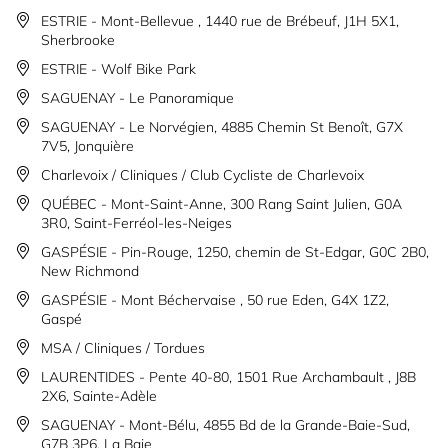
ESTRIE - Mont-Bellevue , 1440 rue de Brébeuf, J1H 5X1,
Sherbrooke
ESTRIE - Wolf Bike Park
SAGUENAY - Le Panoramique
SAGUENAY - Le Norvégien, 4885 Chemin St Benoît, G7X
7V5, Jonquière
Charlevoix / Cliniques / Club Cycliste de Charlevoix
QUÉBEC - Mont-Saint-Anne, 300 Rang Saint Julien, G0A
3R0, Saint-Ferréol-les-Neiges
GASPÉSIE - Pin-Rouge, 1250, chemin de St-Edgar, G0C 2B0,
New Richmond
GASPÉSIE - Mont Béchervaise , 50 rue Eden, G4X 1Z2,
Gaspé
MSA / Cliniques / Tordues
LAURENTIDES - Pente 40-80, 1501 Rue Archambault , J8B
2X6, Sainte-Adèle
SAGUENAY - Mont-Bélu, 4855 Bd de la Grande-Baie-Sud,
G7B 3P6, La Baie