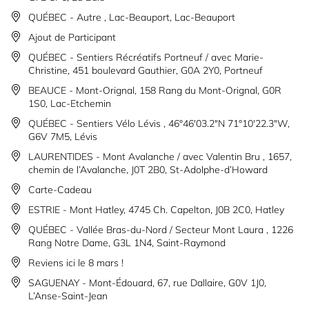
QUÉBEC - Autre , Lac-Beauport, Lac-Beauport
Ajout de Participant
QUÉBEC - Sentiers Récréatifs Portneuf / avec Marie-
Christine, 451 boulevard Gauthier, G0A 2Y0, Portneuf
BEAUCE - Mont-Orignal, 158 Rang du Mont-Orignal, G0R
1S0, Lac-Etchemin
QUÉBEC - Sentiers Vélo Lévis , 46°46'03.2"N 71°10'22.3"W,
G6V 7M5, Lévis
LAURENTIDES - Mont Avalanche / avec Valentin Bru , 1657,
chemin de l’Avalanche, J0T 2B0, St-Adolphe-d’Howard
Carte-Cadeau
ESTRIE - Mont Hatley, 4745 Ch. Capelton, J0B 2C0, Hatley
QUÉBEC - Vallée Bras-du-Nord / Secteur Mont Laura , 1226
Rang Notre Dame, G3L 1N4, Saint-Raymond
Reviens ici le 8 mars !
SAGUENAY - Mont-Édouard, 67, rue Dallaire, G0V 1J0,
L’Anse-Saint-Jean