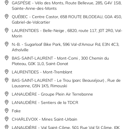
GASPÉSIE - Vélo des Monts, Route Bellevue, 285, G4V 1S8,
Sainte-Anne-des-Monts
QUÉBEC - Centre Castor, 658 ROUTE BILODEAU, G0A 4S0,
Gabriel-de-Valcartier
LAURENTIDES - Belle-Neige , 6820, route 117, J0T 2R0, Val-
Morin
N.-B. - Sugarloaf Bike Park, 596 Val-d'Amour Rd, E3N 4C3,
Atholville
BAS-SAINT-LAURENT - Mont-Comi , 300 Chemin du
Plateau, G0K 1L0, Saint-Donat
LAURENTIDES - Mont-Tremblant
BAS-SAINT-LAURENT - Le Trou (parc Beauséjour) , Rue de
Lausanne, G5N 1K5, Rimouski
LANAUDIÈRE - Groupe Plein Air Terrebonne
LANAUDIÈRE - Sentiers de la TDCR
Fake
CHARLEVOIX - Mines Saint-Urbain
LANAUDIÈRE - Val Saint-Côme, 501 Rue Val St Côme, J0K