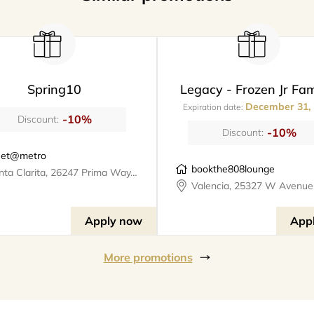
Spring10
Legacy - Frozen Jr Fam
December 31,
Expiration date:
-10%
Discount:
-10%
Discount:
et@metro
bookthe808lounge
Santa Clarita, 26247 Prima Way, meet@metro
Apply now
App
More promotions