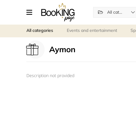
All categories
All categories
Events and entertainment
Sp
Aymon
Description not provided