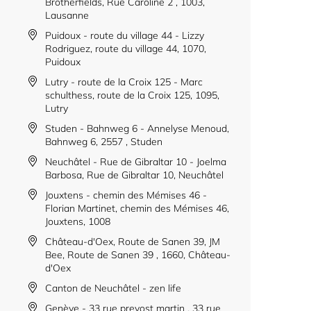
Brotherfields, Rue Caroline 2 , 1003,
Lausanne
Puidoux - route du village 44 - Lizzy
Rodriguez, route du village 44, 1070,
Puidoux
Lutry - route de la Croix 125 - Marc
schulthess, route de la Croix 125, 1095,
Lutry
Studen - Bahnweg 6 - Annelyse Menoud,
Bahnweg 6, 2557 , Studen
Neuchâtel - Rue de Gibraltar 10 - Joelma
Barbosa, Rue de Gibraltar 10, Neuchâtel
Jouxtens - chemin des Mémises 46 -
Florian Martinet, chemin des Mémises 46,
Jouxtens, 1008
Château-d'Oex, Route de Sanen 39, JM
Bee, Route de Sanen 39 , 1660, Château-
d'Oex
Canton de Neuchâtel - zen life
Genève - 33 rue prevost martin , 33 rue