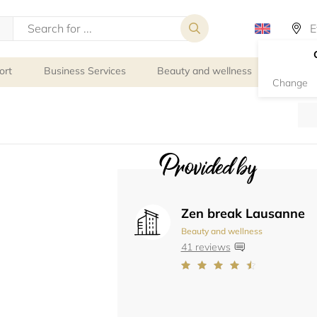
ort
Business Services
Beauty and wellness
Person
Change
Provided by
Zen break Lausanne
Beauty and wellness
41 reviews