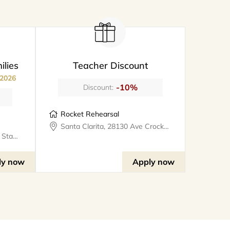
ilies
Teacher Discount
 2026
-10%
Discount:
Rocket Rehearsal
Santa Clarita, 28130 Ave Crocker #324, rocketrehearsal
Valencia, 25327 W Avenue Stanford, Suite 106, bookthe808lounge
ly now
Apply now