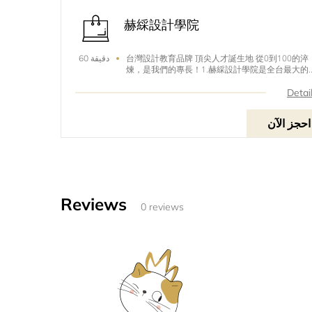
赫綵設計學院
台灣設計教育品牌 頂尖人才誕生地 從0到100的淬
60 دقيقة
煉，是我們的專長！1.赫綵設計學院是全台最大的
計學院，通過 Adobe 授權，成為全台唯一授權訓
中心。2.全程使用蘋果 iMac 以及工作站等級 PC，
Detai
供最佳的效能，讓學習變得更輕鬆。3.以設計即戰
一學完立即就能投入職場的戰鬥力為學習目標，學
احجز الآن
員就職率97.9%。4.定期舉辦名人講座，邀請設計
人與同學分享創作歷程並給予同學信心鼓勵，同時
拓展視野。
Reviews
0 reviews