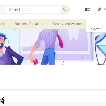
ort
Business Services
Beauty and wellness
Person
يتغيرون
ts