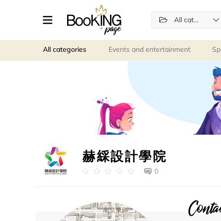
All categories
All categories
Events and entertainment
Sp
赫綵設計學院
0
Contac