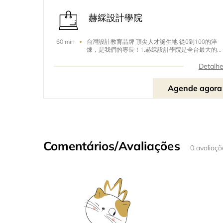
赫綵設計學院
台灣設計教育品牌 頂尖人才誕生地 從0到100的淬
60 min
煉，是我們的專長！1.赫綵設計學院是全台最大的設
計學院，通過 Adobe 授權，成為全台唯一授權訓練
心。2.全程使用蘋果 iMac 以及工作站等級 PC，提供
Detalh
最佳的效能，讓學習變得更輕鬆。3.以設計即戰力一
學完立即就能投入職場的戰鬥力為學習目標，學員
Agende agora
職率97.9%。4.定期舉辦名人講座，邀請設計名人與
同學分享創作歷程並給予同學信心鼓勵，同時拓展
野。
Comentários/Avaliações
0 avaliaçõ