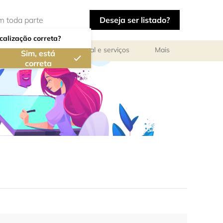
Deseja ser listado?
calização correta?
ar
Reuniões de pessoal e serviços
Mais
Sim, está
correta