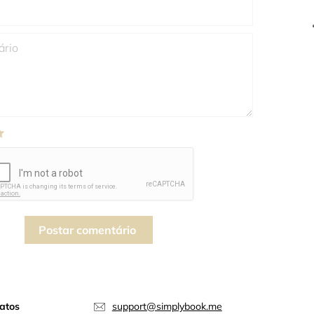
Postar comentário
atos
support@simplybook.me