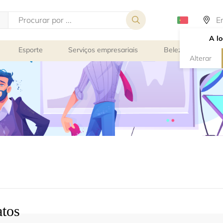
A lo
Esporte
Serviços empresariais
Beleza e bem-est
Alterar
atos