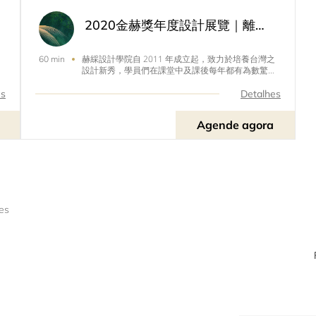
2020金赫獎年度設計展覽｜離巢Fly hign
赫綵設計學院自 2011 年成立起，致力於培養台灣之
60 min
設計新秀，學員們在課堂中及課後每年都有為數驚人
中
的優秀作品，為此我們開辦『金赫獎』提供一個專業
的舞台讓學員能夠發揮所長，鼓勵學員踴躍投稿，挑
es
Detalhes
戰自己，期望所有學員藉此在參與競賽的過程中，能
就
夠實踐自己心中的創作、激發無限的創意與可能性，
Agende agora
享受為一件事情全心努力的過程。第三屆金赫獎設計
視
競賽精采落幕，今年度的年度設計展以「離巢」為
題，描述赫綵所扮演的角色就像孕育學員們成長那堅
實的巢，保護著雛鳥們抵抗現實環境帶來的未知恐
懼；透過吸收知識養分並茁壯，直到他們靠
es