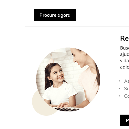
Procure agora
Re
Bus
ajud
vida
adic
As
Se
C
P