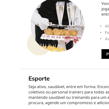
Esporte
Beleza e b
Voc
joga
ent
Al
Fo
Au
P
Esporte
Seja ativo, saudável, entre em forma. Encon
coletivos ou personal trainers para todas as
mantendo saudável ou treinando para um ev
procura, agende um compromisso e adicion