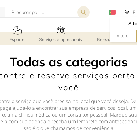
A lo
Alterar
Esporte
Serviços empresariais
Beleza e bem-estar
Todas as categorias
contre e reserve serviços perto
você
ntre o serviço que você precisa no local que você deseja. De
page ajudá-lo a encontrar sua empresa de serviços local, um
iro, uma clínica médica ou um consultor pessoal. Marque sua
ze-a com sua agenda e receba um lembrete com antecedênci
isso é o que chamamos de conveniência!