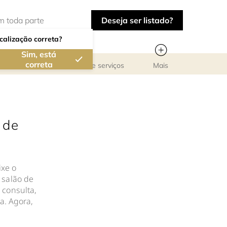
Deseja ser listado?
calização correta?
Sim, está
correta
Reuniões de pessoal e serviços
Mais
 de
ixe o
 salão de
 consulta,
a. Agora,