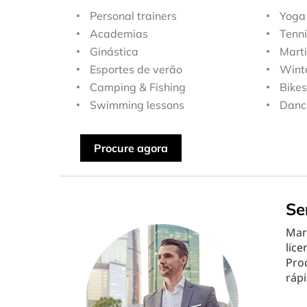
Personal trainers
Yoga
Academias
Tenni
Ginástica
Marti
Esportes de verão
Wint
Camping & Fishing
Bikes
Swimming lessons
Danci
Procure agora
Se
Mar
lice
Proc
rápi