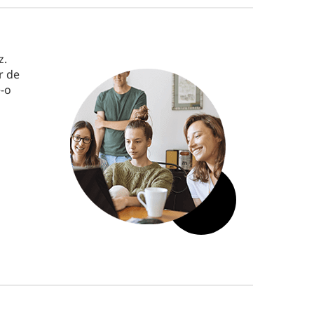
z.
r de
e-o