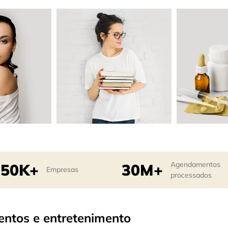
Agendamentos
50K+
30M+
Empresas
processados
entos e entretenimento