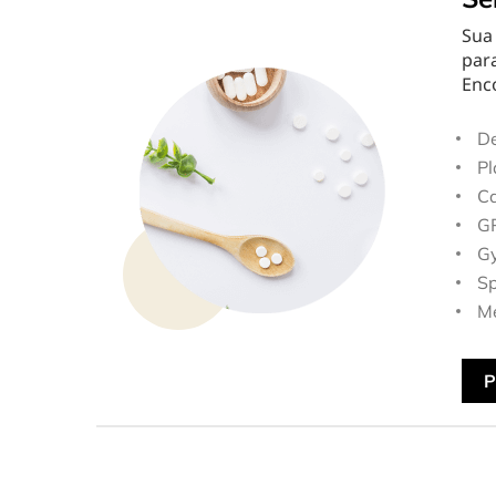
Sua
par
Enc
De
Pl
Ca
GP
Gy
Sp
Me
P