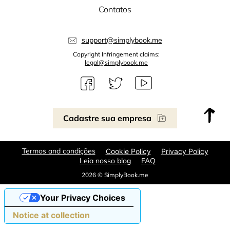
Contatos
support@simplybook.me
Copyright Infringement claims:
legal@simplybook.me
Cadastre sua empresa
Termos and condições
Cookie Policy
Privacy Policy
Leia nosso blog
FAQ
2026 © SimplyBook.me
Your Privacy Choices
Notice at collection