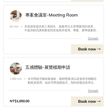
專案會議室-Meeting Room
本資源室提供美工系師生、校級單位主管專案預約使用，
60 min
不提供制式課程教室與其他系所使用。專案、產學接案與
提案討論可借用。
Details
Book now
五感體驗-展覽檔期申請
本空間提空藝術家進駐，動靜態展演以及發表等相關活
1380 min
動租賃使用。由於空間為開放式，預約前敬請各單位先
行現場了解概況。基本展覽檔期費用包含場地費，投影
設備，燈光電費，現場清潔費，須額外增加自備設備請
Details
洽中心人員審核與商討。本空間展覽檔期為14天，請在
預約時決定首日。
Book now
NT$1,000.00