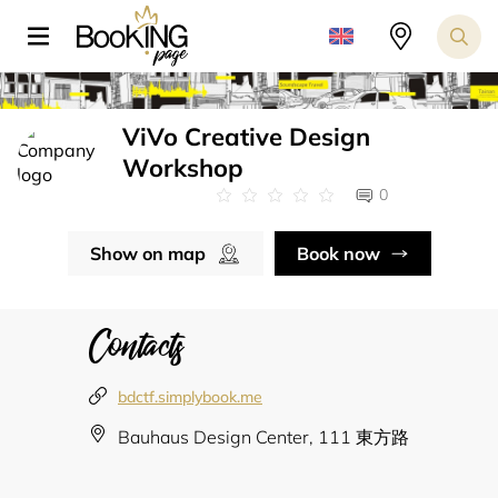
ViVo Creative Design
Workshop
0
Show on map
Book now
Contacts
bdctf.simplybook.me
Bauhaus Design Center, 111 東方路