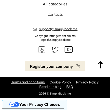
All categories
Contacts
support@simplybook.me
Copyright Infringement claims:
legal@simplybook.me
Register your company
Terms and conditions
Cookie Policy
Privacy Policy
Read our blog
FAQ
2026 © SimplyBook.me
Your Privacy Choices