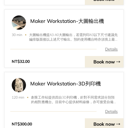
Maker Workstation-大圖輸出機
大圖輸出機提A3-A0大圖輸出，若需列印A3以下尺寸建議先
30 min
編排版面後以上述尺寸輸出。預約使用機台時亦須填上最
終印製尺寸方能計算價錢。機台亦需配合工作人員指示操
作，並進行算圖轉檔方能使用。現場備有紙材選擇與冷裱
Details
服務，若要自備紙張依現場人員鑑定方能使用。 系統報價
單價為一般海報紙一才(30x30cm)費用。 其他特殊耗材與
Book now
NT$32.00
加工以現場公告價格為主。
Maker Workstation-3D列印機
創客工作站提供四台3D列印機，針對不同需求請分別預
120 min
約相對應機台。目前中心提供材料線條，亦可接受自備材
料使用，美工系學生自備材料進行列印免費使用。運作過
程中若因人為疏失導致產品失敗需照時計算價錢。
Details
Book now
NT$300.00