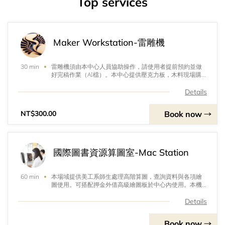
Top services
Maker Workstation-雷雕機
雷雕機須由本中心人員協助操作，請使用者提前預約並做
30 min
好完稿作業（AI檔）。本中心提供壓克力板，木料現場購
買使用。亦可接受自備材料，惟須經過專業人員確認材質
可進行切割後方能達成。系統標價為美工系師生專屬價，
Details
其他系所與校外人士價格依現場公告辦理。
Book now
NT$300.00
國際圖書資源算圖室-Mac Station
本場域提供美工系師生處理高階算圖，查詢資料與各項繪
60 min
圖使用。可搭配押金外借高級繪圖板於中心內使用。本機
台不提供插載隨身碟，傳輸檔案請多加利用雲端系統。
Details
Book now