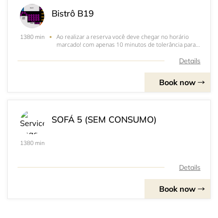
Bistrô B19
Ao realizar a reserva você deve chegar no horário
1380 min
marcado! com apenas 10 minutos de tolerância para
atrasos! Horário máximo de chegada deve ser ás
20:00CONSUMO R$ 80,00
Details
Book now
SOFÁ 5 (SEM CONSUMO)
1380 min
Details
Book now