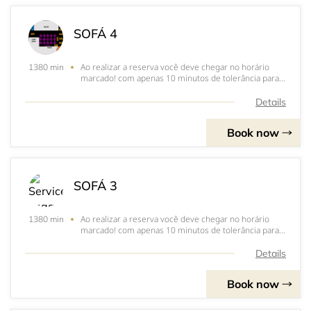
SOFÁ 4
Ao realizar a reserva você deve chegar no horário
1380 min
marcado! com apenas 10 minutos de tolerância para
atrasos!&nbsp;Horário máximo de chegada deve ser
ás 20:00CONSUMO R$ 100,00
Details
Book now
SOFÁ 3
Ao realizar a reserva você deve chegar no horário
1380 min
marcado! com apenas 10 minutos de tolerância para
atrasos!&nbsp;Horário máximo de chegada deve ser
ás 20:00CONSUMO R$ 100,00
Details
Book now