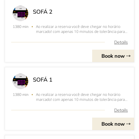
SOFÁ 2
Ao realizar a reserva você deve chegar no horário
1380 min
marcado! com apenas 10 minutos de tolerância para
atrasos!&nbsp;Horário máximo de chegada deve ser
ás 20:00CONSUMO R$ 100,00
Details
Book now
SOFÁ 1
Ao realizar a reserva você deve chegar no horário
1380 min
marcado! com apenas 10 minutos de tolerância para
atrasos!&nbsp;Horário máximo de chegada deve ser
ás 20:00CONSUMO R$ 100,00
Details
Book now