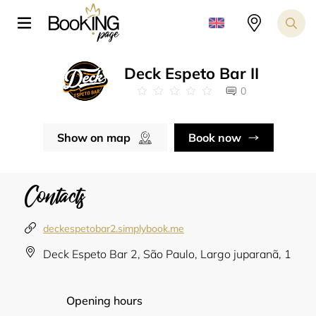
Deck Espeto Bar II
0
Show on map
Book now
Contacts
deckespetobar2.simplybook.me
Deck Espeto Bar 2, São Paulo, Largo juparanã, 1
Opening hours