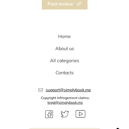
Post review
Home
About us
All categories
Contacts
support@simplybook.me
Copyright Infringement claims:
legal@simplybook.me