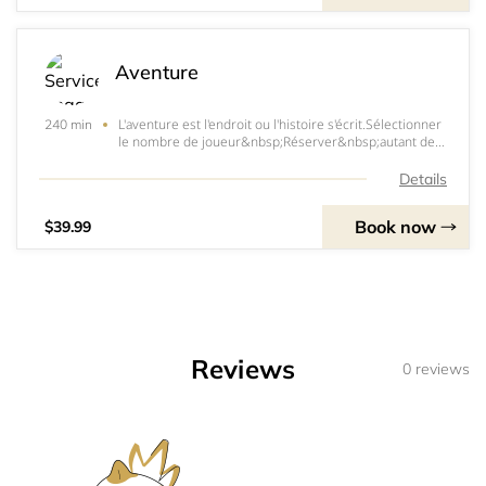
Aventure
L'aventure est l'endroit ou l'histoire s'écrit.Sélectionner
240 min
le nombre de joueur&nbsp;Réserver&nbsp;autant de
session que vous le désirez. Dans une formule
unique,&nbsp;hebdomadaire ou bi-
Details
hebdomadaire.Personnaliser&nbsp;votre aventure en
communiquant
Book now
$39.99
Reviews
0 reviews