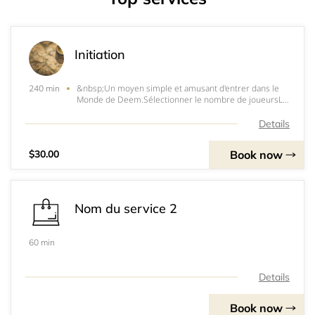
Initiation
&nbsp;Un moyen simple et amusant d'entrer dans le
240 min
Monde de Deem.Sélectionner le nombre de joueursLe
forfait « Initiation » est fortement recommandé pour
les personnes ayant peu ou prou d'expérience dans les
Details
jeux de rôles sur table spécifiquement Donj
Book now
$30.00
Nom du service 2
60 min
Details
Book now