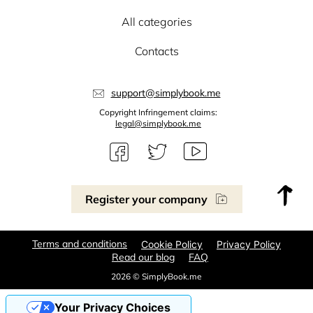
All categories
Contacts
support@simplybook.me
Copyright Infringement claims:
legal@simplybook.me
Register your company
Terms and conditions
Cookie Policy
Privacy Policy
Read our blog
FAQ
2026 © SimplyBook.me
Your Privacy Choices