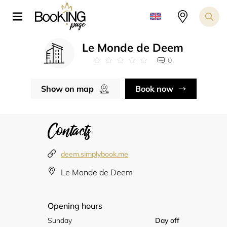
Le Monde de Deem
0
Show on map
Book now
Contacts
deem.simplybook.me
Le Monde de Deem
Opening hours
Sunday
Day off