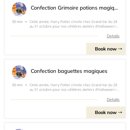
Confection Grimoire potions magiques
Cette année, Harry Potter s’invite chez Grand Var du 28
30 min
au 31 octobre pour nos célèbres ateliers d’Halloween !!!
ça vous dit de créer votre Grimoire de potions
magiques ???Atelier d'1/2 heure - 6 enfants par atelier
Details
13h30 à 14h30 et 16h30 à 17h30Entr
Book now
Confection baguettes magiques
Cette année, Harry Potter s’invite chez Grand Var du 28
30 min
au 31 octobre pour nos célèbres ateliers d’Halloween !!!
ça vous dit de créer votre baguette magique ???Atelier
d'1/2 heure - 6 enfants par atelier 11h à 12h et 15h30 à
Details
16h30Entrée 2 / Face H&am
Book now