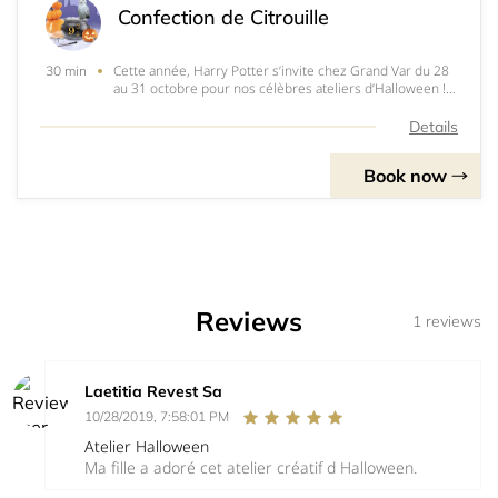
Confection de Citrouille
Cette année, Harry Potter s’invite chez Grand Var du 28
30 min
au 31 octobre pour nos célèbres ateliers d’Halloween !!!
ça vous dit de créer votre citrouille d’Halloween ???
Atelier d'1/2 heure - 6 enfants par atelier 10h à 11h et
Details
14h30 à 15h30Entrée 2 / Fac
Book now
Reviews
1 reviews
Laetitia Revest Sa
10/28/2019, 7:58:01 PM
Atelier Halloween
Ma fille a adoré cet atelier créatif d Halloween.