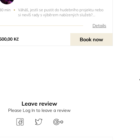
Váháš, jestli se pustit do hudebního projektu nebo
30 min
si nevíš rady s výběrem nabízených služeb?
Zavoláme si a probereme možnosti!
Details
Book now
500,00 Kč
Leave review
Please Log In to leave a review