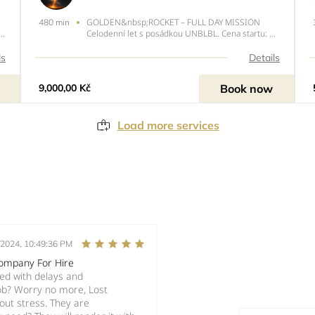
GOLDEN&nbsp;ROCKET – FULL DAY MISSION
480 min
Celodenní let s posádkou UNBLBL. Cena startu: 9
č
000 Kč (běžně 10 000 Kč). Odpočet běží… Startuj!
????CELODENNÍ STUDIO S JEDNÍM Z NAŠICH
ls
Details
PRODUCENTŮZa celý den se dají nahrát například
r
dvě nebo tři jednodušší skla
Book now
9,000,00 Kč
Load more services
/2024, 10:49:36 PM
Company For Hire
ced with delays and
ob? Worry no more, Lost
out stress. They are