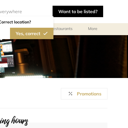
Want to be listed?
Correct location?
Photographers
Restaurants
More
Yes, correct
Promotions
ng hours