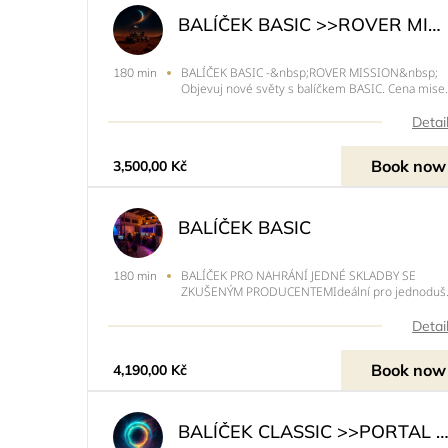
BALÍČEK BASIC >>ROVER MISSION<<
BALÍČEK BASIC -&nbsp;ROVER MISSION&nbsp;
180 min
Objevuj nové světy s balíčkem BASIC. Cena mise:
3 500 Kč (běžně 3 900 Kč).Přistání potvrzeno. Mi
zahájena. ????BALÍČEK PRO NAHRÁNÍ JEDNÉ
Detai
SKLADBYIdeální pro jednodušší skladby, dema,
popř. zkušenější interpr
Book now
3,500,00 Kč
BALÍČEK BASIC
BALÍČEK PRO NAHRÁNÍ JEDNÉ SKLADBY SE
180 min
ZKUŠENÝM PRODUCENTEMIdeální pro jednoduš
skladby, dema, popř. zkušenější interprety, kteří
mají o skladbě jasnou představu a mají už
Detai
zkušenosti se studiovým nahráváním.HODINA
CHILLU, HODINA NAHRÁVÁNÍ, MIX/MASTER
Book now
4,190,00 Kč
BALÍČEK CLASSIC >>PORTAL MISSIO