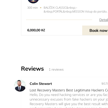
BALÍČEK CLASSIC&nbsp;–
300 min
&nbsp;PORTÁL&nbsp;MISSION Vstup do portálu a
odemkni CLASSIC zónu. Cena přechodu: 6 000 K
(běžně 6 500 Kč). Tajný průchod aktivován. ????
Detai
BALÍČEK PRO NAHRÁNÍ JEDNÉ SKLADBYIdeální
pro náročnější skladby, popř. méně zkušené inte
Book now
6,000,00 Kč
Reviews
1 reviews
Colin Stewart
9/17
Lost Recovery Masters Best Legitimate Hackers 
Hello, Do you need hacking services or are you fa
unnecessary excuses from fake hackers on your j
Recovery Masters will give you the best result with