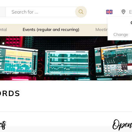
ntal
Events (regular and recurring)
Meeting rooms
Change
ORDS
ts
Openi