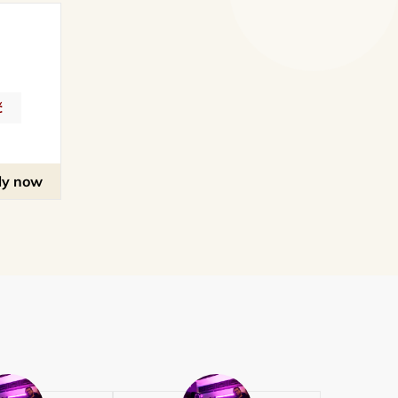
č
ly now