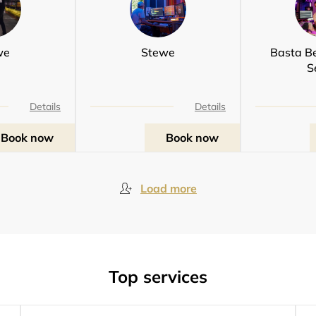
we
Stewe
Basta B
S
Details
Details
Book now
Book now
Load more
Top services