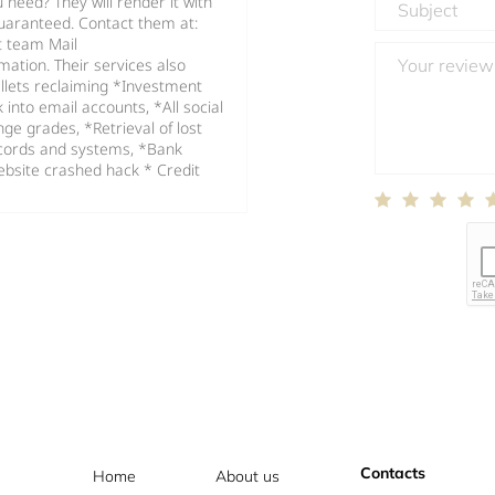
 need? They will render it with
guaranteed. Contact them at:
t team Mail
tion. Their services also
allets reclaiming *Investment
into email accounts, *All social
ge grades, *Retrieval of lost
cords and systems, *Bank
ebsite crashed hack * Credit
Contacts
Home
About us