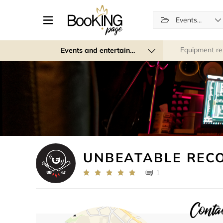
Events (regular and recurring)
Equipment re
Events and entertainment
UNBEATABLE REC
1
Contac