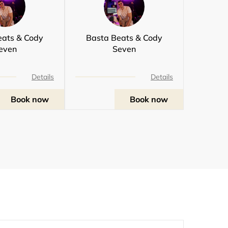
eats & Cody
Basta Beats & Cody
even
Seven
Details
Details
Book now
Book now