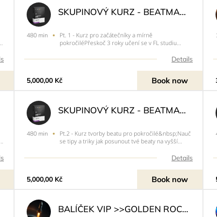
SKUPINOVÝ KURZ - BEATMAKING PT. I
Pt. 1 - Kurz pro začátečníky a mírně
480 min
pokročiléPřeskoč 3 roky učení se v FL studiu
se
během několika hodin!V našem kurzu pro
začátečníky ti ukážeme vše krok po kroku od
ls
Details
základního ovládání FL studia, až po dělání beatů
jako profesionál. Naučíme tě, jak n
Book now
5,000,00 Kč
SKUPINOVÝ KURZ - BEATMAKING PT. 2
Pt.2 - Kurz tvorby beatu pro pokročilé&nbsp;Nauč
480 min
ší
se tipy a triky jak posunout tvé beaty na vyšší
level. Už nikdy nemej nudné melodie. Nauč se jak
pracovat s efekty, samply a vytvářej náročné
ls
Details
postupy, které dají tvým beatům život a netradiční
zvuk. Do
Book now
5,000,00 Kč
N<<
BALÍČEK VIP >>GOLDEN ROCKET FULL DAY MISSION<<