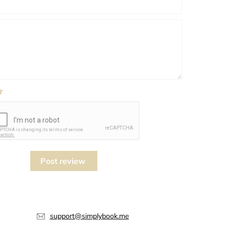
Post review
support@simplybook.me