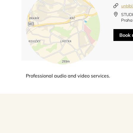
unblbl
STUDI
Praha
Book
Professional audio and video services.