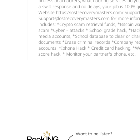
professional hackers, what hacking services do you
a swift response and no delays, your job is 100% 
Website https://lostrecoverymasters.com/ Suppor
Support@lostrecoverymasters.com for more informa
includes: *Crypto scam retrieval funds, *Bitcoin w
scam *Cyber – attacks * School grade hack, *Hack 
media accounts, *School database to clear or chan
documents *Erase criminal records *Company re
accounts, *Iphone Hack * Credit card hacking, *W
score hack, * Monitor your partner's phone, etc..
Want to be listed?