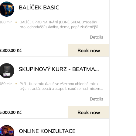
BALÍČEK BASIC
BALÍČEK PRO NAHRÁNÍ JEDNÉ SKLADBYIdeální
180 min
pro jednodušší skladby, dema, popř. zkušenější
interprety, kteří mají o skladbě jasnou představu a
mají už zkušenosti se studiovým
Details
nahráváním.HODINA CHILLU, HODINA
NAHRÁVÁNÍ, MIX/MASTER NA MÍSTĚ- první
Book now
3,300,00 Kč
půlhodi
SKUPINOVÝ KURZ - BEATMAKING PT. 3
Pt.3 - Kurz mixuNauč se všechno ohledně mixu
480 min
tvých tracků, beatů a acapell. nauč se nad mixem
přemýšlet, aby jsi věděl k čemu jaký plugin slouží
a co ti pomůže dosáhnout perfektního
Details
výsledku.&nbsp;PLUS - BonusyKoukneme se pod
pokličku práce s ekvaliz
Book now
5,000,00 Kč
ONLINE KONZULTACE