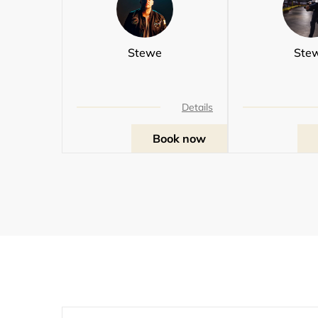
Stewe
Ste
Details
Book now