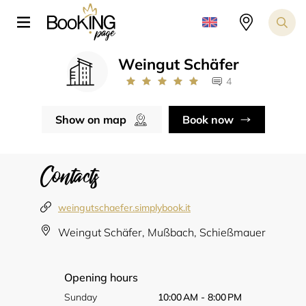
Weingut Schäfer
4
Show on map
Book now
Contacts
weingutschaefer.simplybook.it
Weingut Schäfer, Mußbach, Schießmauer
Opening hours
Sunday
10:00 AM - 8:00 PM