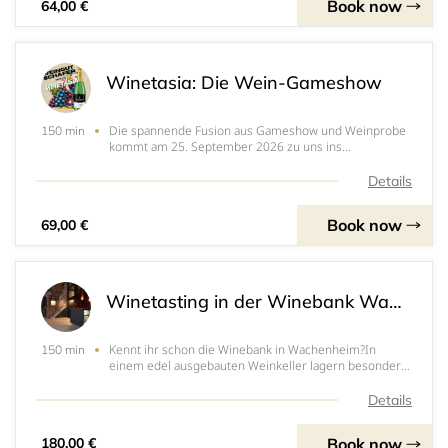
Book now
64,00 €
Winetasia: Die Wein-Gameshow
Die spannende Fusion aus Gameshow und Weinprobe
150 min
kommt am 25. September 2026 zu uns ins
Weingut!Philipp Janzen von Winetasia übernimmt die
Moderation der Gameshow und führt Sie durch die
Details
verschiedenen Challenges. Meistern Sie die Aufgaben
und gewinnen
Book now
69,00 €
Winetasting in der Winebank Wachenheim (max. 6 Personen)
Kennt ihr schon die Winebank in Wachenheim?In
150 min
einem edel ausgebauten Weinkeller lagern besondere
Weine in Schließfächern. Normalerweise nur
zugänglich für Mitglieder. Doch mit uns könnt auch ihr
Details
diese einmalige Location erleben. Bucht eine
Weinprobe
Book now
180,00 €