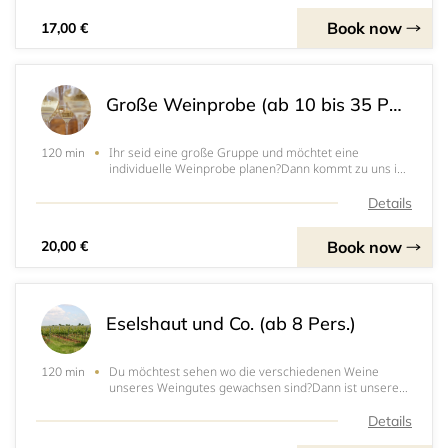
Erfahr
Book now
17,00 €
Große Weinprobe (ab 10 bis 35 Pers.)
Ihr seid eine große Gruppe und möchtet eine
120 min
individuelle Weinprobe planen?Dann kommt zu uns ins
Weingut Schäfer! Wir haben in unserem Vinarium Platz
bis zu 35 Personen und bieten eine einzigartige
Details
Weinverkostung mit 7 verschiedenen Weinen sowie
einem
Book now
20,00 €
Eselshaut und Co. (ab 8 Pers.)
Du möchtest sehen wo die verschiedenen Weine
120 min
unseres Weingutes gewachsen sind?Dann ist unsere
Weinwanderung ums Weingut genau das Richtige für
dich! Wir verkosten insgesamt 6 Weine direkt dort wo
Details
sie entstanden sind. Die Gesamtlaufstrecke umfasst ca