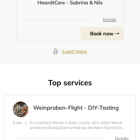
HaardtCore - Sabrina & Nils
Details
Book now
Load more
Top services
Weinproben-Flight - DIY-Tasting
Du möchtest Weine in Ruhe und für dich selbst Weine
5 min
probieren?&nbsp;Dann entdecke die Wein-Flights!Die
Weinproben-Flight - DIY-Tastings sind perfekt für
Entdecker und Genießer. Jeder Flight enthält 5 Proben á
Details