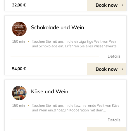
Book now
32,00 €
Schokolade und Wein
Tauchen Sie mit uns in die einzigartige Welt von Wein
150 min
und Schokolade ein. Erfahren Sie alles Wissenswerte
um die Herstellung und die Verkostung von
Schokolade, sowie bei der Degustation mit Wein.Los
Details
geht es am 24. Oktober 2026 um 17 Uhr und ca. 2,5 S
Book now
54,00 €
Käse und Wein
Tauchen Sie mit uns in die faszinierende Welt von Käse
150 min
und Wein ein.&nbsp;In Kooperation mit dem
“Dorfladen Bürgerhaus Löwen” in Rheinsheim
präsentieren wir Ihnen 20 verschiedene Bio-
Details
Käsesorten. Michael Roßmann vom Dorfladen wird
Ihnen spannende Hint