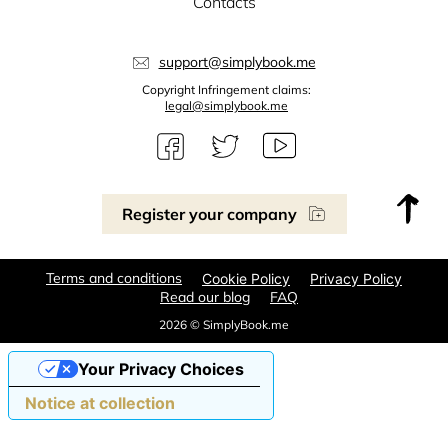
Contacts
support@simplybook.me
Copyright Infringement claims:
legal@simplybook.me
Register your company
Terms and conditions
Cookie Policy
Privacy Policy
Read our blog
FAQ
2026 © SimplyBook.me
Your Privacy Choices
Notice at collection