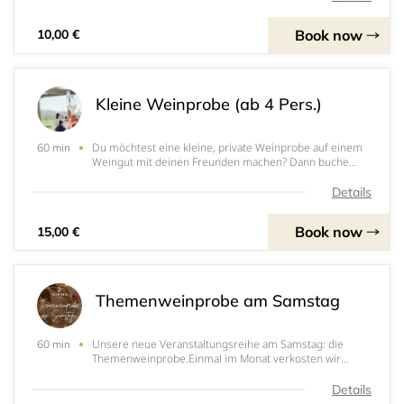
50 ml. Vor Ort kannst du deine 5 Wunschpr
Book now
10,00 €
Kleine Weinprobe (ab 4 Pers.)
Du möchtest eine kleine, private Weinprobe auf einem
60 min
Weingut mit deinen Freunden machen? Dann buche
deine Weinprobe jetzt bei uns im Weingut Schäfer. In 45
- 60 Minuten stellen wir euch verschiedene Weine und
Details
einen Secco vor. Verkostet ausgewählte W
Book now
15,00 €
Themenweinprobe am Samstag
Unsere neue Veranstaltungsreihe am Samstag: die
60 min
Themenweinprobe.Einmal im Monat verkosten wir
gemeinsam 6 verschiedene Weine passend zum
jeweiligen Thema. Egal ob neuer Jahrgang, Spargel oder
Details
Sommerweine - finden Sie Ihre neuen Lieblingsweine.