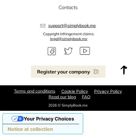
Contacts
support@simplybook.me
Copyright Infringement claims:
legal@simplybook.me
Register your company
Terms and conditions
Cookie Policy
Privacy Policy
Read our blog
FAQ
2026 © SimplyBook.me
Your Privacy Choices
Notice at collection