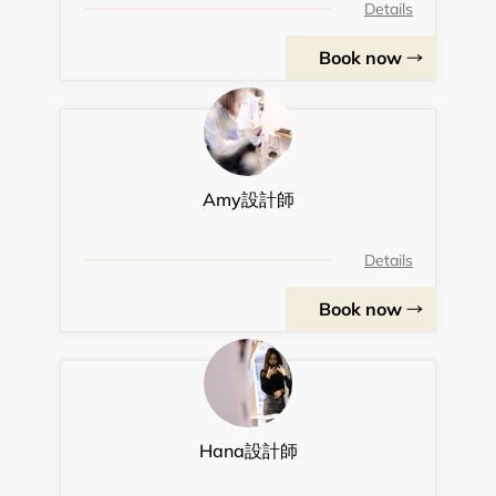
Details
Book now
Amy設計師
Details
Book now
Hana設計師