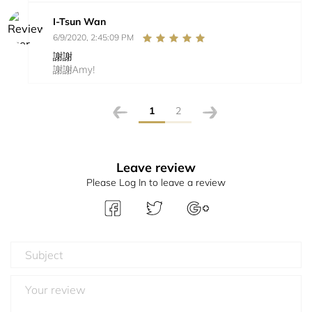
I-Tsun Wan
6/9/2020, 2:45:09 PM
謝謝
謝謝Amy!
1
2
Leave review
Please Log In to leave a review