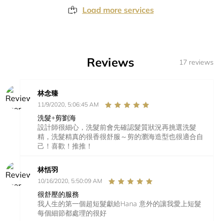
Load more services
Reviews
17 reviews
林念臻
11/9/2020, 5:06:45 AM
洗髮+剪劉海
設計師很細心，洗髮前會先確認髮質狀況再挑選洗髮
精，洗髮精真的很香很舒服～剪的瀏海造型也很適合自
己！喜歡！推推！
林恬羽
10/16/2020, 5:50:09 AM
很舒壓的服務
我人生的第一個超短髮獻給Hana 意外的讓我愛上短髮
每個細節都處理的很好