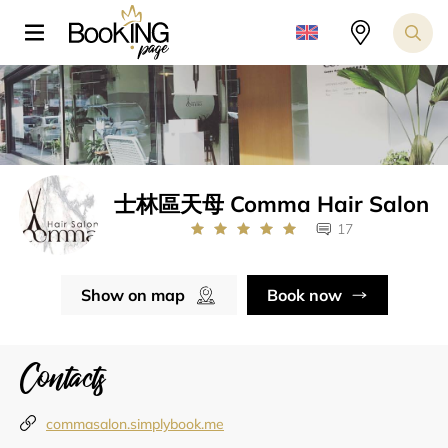
士林區天母 Comma Hair Salon
17
Show on map
Book now
Contacts
commasalon.simplybook.me