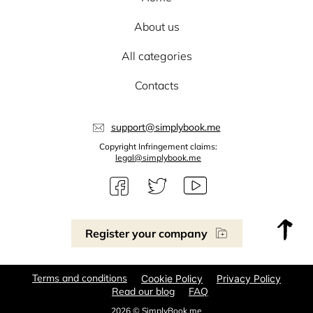
About us
All categories
Contacts
support@simplybook.me
Copyright Infringement claims:
legal@simplybook.me
Register your company
Terms and conditions
Cookie Policy
Privacy Policy
Read our blog
FAQ
2026 © SimplyBook.me