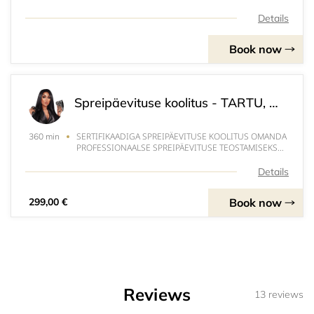
alatooniga ja tumedusastme sooviga - kerge sära,
keskmine päevitus või rikkalikult sügavat jume.- Hinna
Details
sees on ühekordsed stringid, juuksevõr
Book now
Spreipäevituse koolitus - TARTU, ESTONIA
SERTIFIKAADIGA SPREIPÄEVITUSE KOOLITUS OMANDA
360 min
PROFESSIONAALSE SPREIPÄEVITUSE TEOSTAMISEKS
VAJALIKUD TEADMISED &amp; OSKUSED MEIE
ARABELLAH SPRAY TANNING AKADEEMIAS Rohkem
Details
infot: www.arabellah.euBroneerimine:
info@arabellah.eu
/ +372 553 71
Book now
299,00 €
Reviews
13 reviews