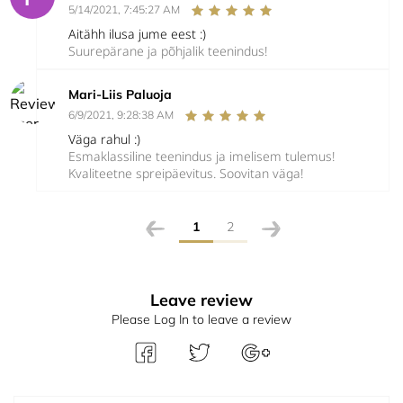
5/14/2021, 7:45:27 AM
Aitähh ilusa jume eest :)
Suurepärane ja põhjalik teenindus!
Mari-Liis Paluoja
6/9/2021, 9:28:38 AM
Väga rahul :)
Esmaklassiline teenindus ja imelisem tulemus!
Kvaliteetne spreipäevitus. Soovitan väga!
1
2
Leave review
Please Log In to leave a review