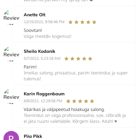
Anette Olt
12/15/2022, 9:58:46 PM
Soovitan!
Väga meeldiv kogemus!
Sheila Kodanik
5/7/2022, 5:23:18 AM
Parim!
Imeilus salong, privaatsus, parim teenindus ja super
tulemus!
Karin Roggenbaum
6/9/2021, 12:29:56 PM
Väärikas ja väljapeetud hoiakuga salong.
Teenindus on väga professionaalne, soe, sõbralik ja
ei jäta ruumi valehäbile. Kõrgem klass. Aitäh! ♥️
Piia Pikk