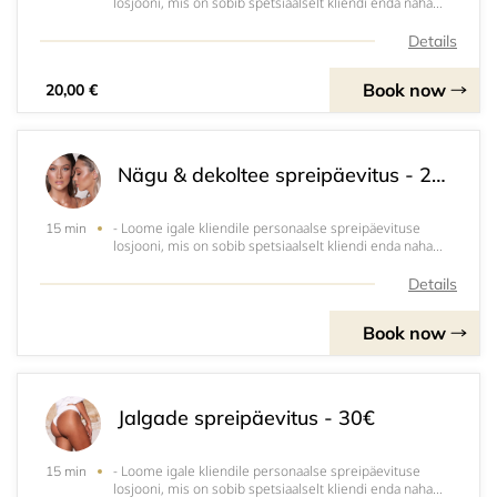
losjooni, mis on sobib spetsiaalselt kliendi enda naha
alatooniga ja tumedusastme sooviga - kerge sära,
keskmine päevitus või rikkalikult sügavat jume.- Hinna
Details
sees on ühekordsed stringid, juuksevõr
Book now
20,00 €
Nägu & dekoltee spreipäevitus - 25€
- Loome igale kliendile personaalse spreipäevituse
15 min
losjooni, mis on sobib spetsiaalselt kliendi enda naha
alatooniga ja tumedusastme sooviga - kerge sära,
keskmine päevitus või rikkalikult sügavat jume.- Hinna
Details
sees on ühekordsed stringid, juuksevõr
Book now
Jalgade spreipäevitus - 30€
- Loome igale kliendile personaalse spreipäevituse
15 min
losjooni, mis on sobib spetsiaalselt kliendi enda naha