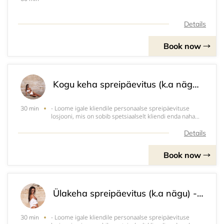
Details
Book now
Kogu keha spreipäevitus (k.a nägu) - 35€
- Loome igale kliendile personaalse spreipäevituse
30 min
losjooni, mis on sobib spetsiaalselt kliendi enda naha
alatooniga ja tumedusastme sooviga - kerge sära,
keskmine päevitus või rikkalikult sügavat jume.- Hinna
Details
sees on ühekordsed stringid, juuksevõrk,
Book now
Ülakeha spreipäevitus (k.a nägu) - 30€
- Loome igale kliendile personaalse spreipäevituse
30 min