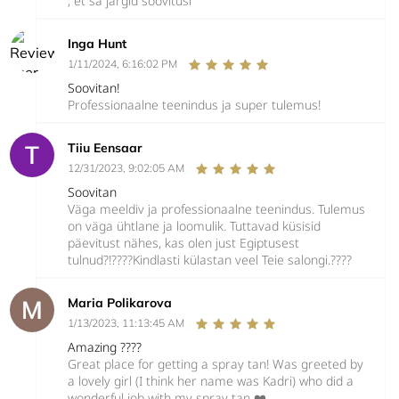
, et sa järgid soovitusi
Inga Hunt
1/11/2024, 6:16:02 PM
Soovitan!
Professionaalne teenindus ja super tulemus!
Tiiu Eensaar
12/31/2023, 9:02:05 AM
Soovitan
Väga meeldiv ja professionaalne teenindus. Tulemus
on väga ühtlane ja loomulik. Tuttavad küsisid
päevitust nähes, kas olen just Egiptusest
tulnud?!????Kindlasti külastan veel Teie salongi.????
Maria Polikarova
1/13/2023, 11:13:45 AM
Amazing ????
Great place for getting a spray tan! Was greeted by
a lovely girl (I think her name was Kadri) who did a
wonderful job with my spray tan ❤️