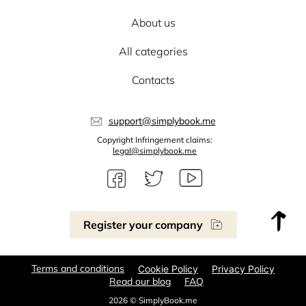
About us
All categories
Contacts
support@simplybook.me
Copyright Infringement claims:
legal@simplybook.me
Register your company
Terms and conditions
Cookie Policy
Privacy Policy
Read our blog
FAQ
2026 © SimplyBook.me