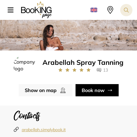
Arabellah Spray Tanning
13
Show on map
Book now
Contacts
arabellah.simplybook.it