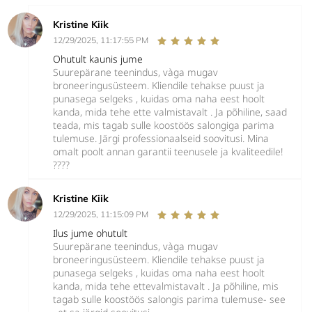
Kristine Kiik
12/29/2025, 11:17:55 PM
Ohutult kaunis jume
Suurepärane teenindus, vàga mugav
broneeringusüsteem. Kliendile tehakse puust ja
punasega selgeks , kuidas oma naha eest hoolt
kanda, mida tehe ette valmistavalt . Ja põhiline, saad
teada, mis tagab sulle koostöös salongiga parima
tulemuse. Järgi professionaalseid soovitusi. Mina
omalt poolt annan garantii teenusele ja kvaliteedile!
????
Kristine Kiik
12/29/2025, 11:15:09 PM
Ilus jume ohutult
Suurepärane teenindus, vàga mugav
broneeringusüsteem. Kliendile tehakse puust ja
punasega selgeks , kuidas oma naha eest hoolt
kanda, mida tehe ettevalmistavalt . Ja põhiline, mis
tagab sulle koostöös salongis parima tulemuse- see