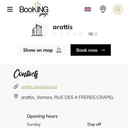
arattis
0
Show on map
Book now
Contacts
arattis.simplybook.it
arattis, Vannes, RUE DES 4 FRERES CRAPEL
Opening hours
Sunday
Day off