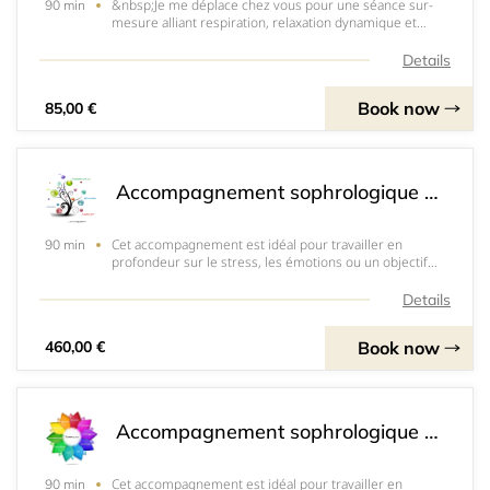
&nbsp;Je me déplace chez vous pour une séance sur-
90 min
mesure alliant respiration, relaxation dynamique et
visualisations guidées. Après un entretien d’évaluation,
nous définissons vos objectifs (stress, sommeil, douleur,
Details
confiance, préparation d’examen/a
Book now
85,00 €
Accompagnement sophrologique – 6 séances (à domicile)
Cet accompagnement est idéal pour travailler en
90 min
profondeur sur le stress, les émotions ou un objectif
personnel. Il est&nbsp;&nbsp;structuré pour vous aider
à mieux gérer le stress, les émotions et retrouver un
Details
équilibre durable, sans pression, régul
Book now
460,00 €
Accompagnement sophrologique – 6 séances (Visio)
Cet accompagnement est idéal pour travailler en
90 min