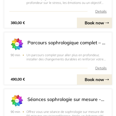
profondeur sur le stress, les émotions ou un objectif
personnel. Il est&nbsp;&nbsp;structuré pour vous aider
à mieux gérer le stress, les émotions et retrouver un
Details
équilibre durable, sans pression, régul
Book now
380,00 €
Parcours sophrologique complet – 8 séances (Visio)
Un parcours complet pour aller plus en profondeur,
90 min
installer des changements durables et renforcer votre
autonomie dans votre mieux-être. Cet accompagnement
est un suivi complet de votre cheminement vers votre
Details
transformation de demain grâce à votre e
Book now
490,00 €
Séances sophrologie sur mesure - 90min (en Visio)
Offrez vous une séance de sophrologie sur mesure de
90 min
90 minutes en visioconférence. Après un échange ciblé,