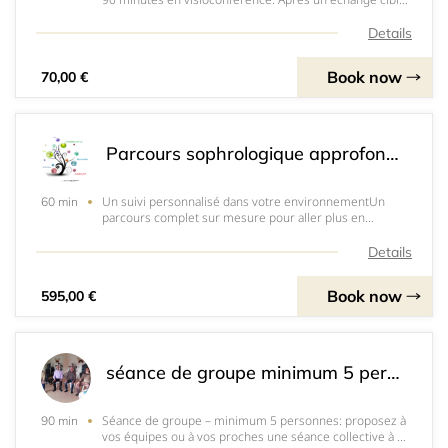
nous définissons vos objectifs (stress, sommeil, douleur,
confiance, préparation d’examen etc. ) Nous
Details
construisons ensemble un protocole person
Book now
70,00 €
Parcours sophrologique approfondi – 8 séances (à domicile)
Un suivi personnalisé dans votre environnementUn
60 min
parcours complet sur mesure pour aller plus en
profondeur, installer des changements durables et
renforcer votre autonomie dans votre mieux-être. Cet
Details
accompagnement est un suivi complet de votre chemin
Book now
595,00 €
séance de groupe minimum 5 personnes
Séance de groupe – minimum 5 personnes: proposez à
90 min
vos équipes ou à vos proches une séance collective à 20