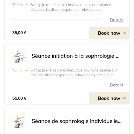
&nbsp;Je me déplace chez vous pour une séance
30 min
découverte alliant respiration, relaxation et
visualisations guidées.&nbsp; Cette séance vous apaise
puis installe détente et clarté mentale.-à domicile :
Details
matériel minimal (chaise/tapis/canapé/lit). Discr
Book now
35,00 €
Séance initiation à la sophrologie 45min
&nbsp;Je me déplace chez vous pour une séance sur-
45 min
mesure alliant respiration, relaxation dynamique et
visualisations guidées. Après un échange, la pratique
progressive installe détente et clarté mentale; vous
Details
repartez avec un exercice simple pour gag
Book now
55,00 €
Séance de sophrologie individuelle - 90min (à domicile)